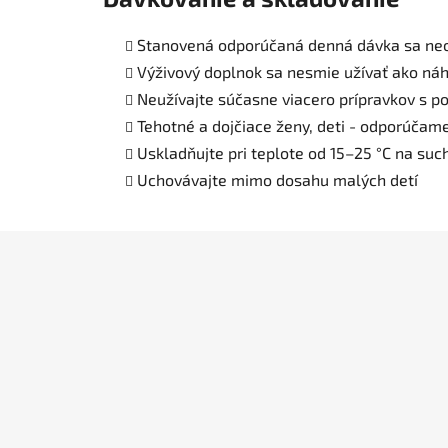
Stanovená odporúčaná denná dávka sa ne
Výživový doplnok sa nesmie užívať ako náh
Neužívajte súčasne viacero prípravkov s 
Tehotné a dojčiace ženy, deti - odporúčam
Uskladňujte pri teplote od 15–25 °C na su
Uchovávajte mimo dosahu malých detí
Z
á
p
ä
t
i
e