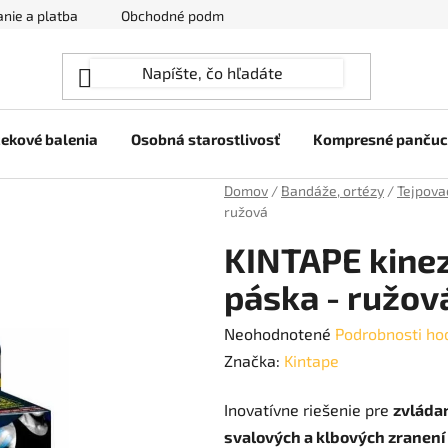
nie a platba
Obchodné podmienky
Ochrana osobných úda
ekové balenia
Osobná starostlivosť
Kompresné panču
Domov
/
Bandáže, ortézy
/
Tejpova
ružová
KINTAPE kinez
páska - ružov
Priemerné
Neohodnotené
Podrobnosti ho
hodnotenie
Značka:
Kintape
produktu
Inovatívne riešenie pre
zvládan
je
svalových a klbových zranení
0,0