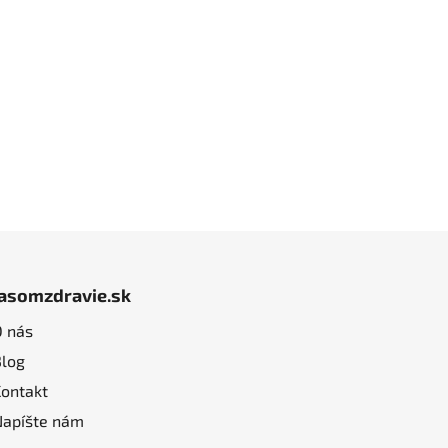
jasomzdravie.sk
O nás
Blog
Kontakt
Napíšte nám