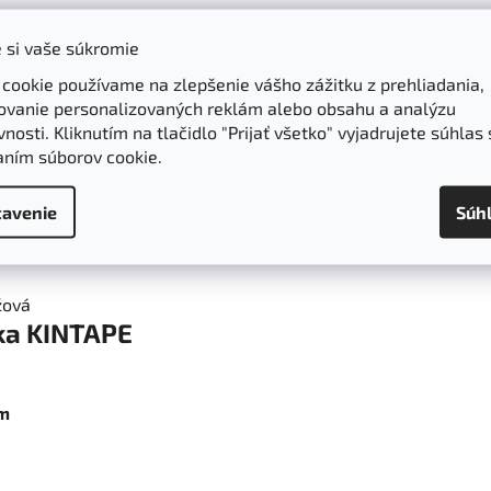
Popis
Hodnotenie
Diskusi
 si vaše súkromie
 cookie používame na zlepšenie vášho zážitku z prehliadania,
ovanie personalizovaných reklám alebo obsahu a analýzu
vatívnym prostriedkom na zvladnutie bolesti.
nosti. Kliknutím na tlačidlo "Prijať všetko" vyjadrujete súhlas 
aním súborov cookie.
erapeutickych postupoch,
vo
vrcholovom sporte
ako aj na
rek
avenie
Súh
innostou alebo sprchovanim,
to umozni lepidlu uplne prilnut
ska KINTAPE
om