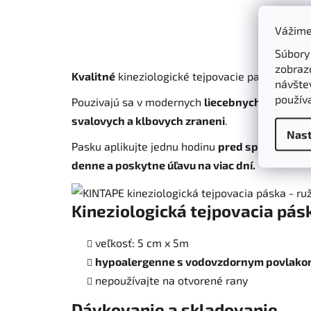
Vážime
Súbory
zobraz
Kvalitné
kineziologické tejpovacie pasky su
ino
návštev
použív
Pouzivajú sa v modernych
liecebnych a fyziot
svalovych a klbovych zraneni
.
Nast
Pasku aplikujte jednu hodinu
pred sportovou c
denne a poskytne úľavu na viac dní.
Kineziologická tejpovacia pá
veľkosť: 5 cm x 5m
hypoalergenne s vodovzdornym povlak
nepoužívajte na otvorené rany
Dávkovanie a skladovanie