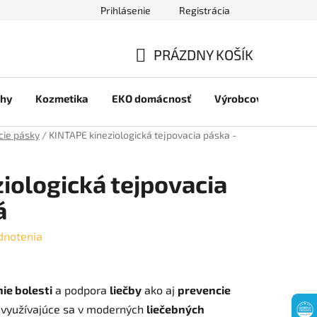
Prihlásenie
Registrácia
jov
PRÁZDNY KOŠÍK
NÁKUPNÝ
chy
Kozmetika
EKO domácnosť
Výrobcovia
Pre 
KOŠÍK
cie pásky
/
KINTAPE kineziologická tejpovacia páska -
iologická tejpovacia
á
dnotenia
ie bolesti
a podpora
liečby
ako aj
prevencie
využívajúce sa v moderných
liečebných