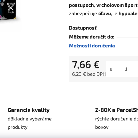
postupoch
,
vrcholovom šport
z
zabezpečuje
úľavu
, je
hypoale
5
hviezdičiek.
Dostupnosť
Môžeme doručiť do:
Možnosti doručenia
7,66 €
6,23 € bez DPH
Jednotková cena:
Garancia kvality
Z-BOX a ParcelS
dôkladne vyberáme
rýchle doručenie d
produkty
boxov