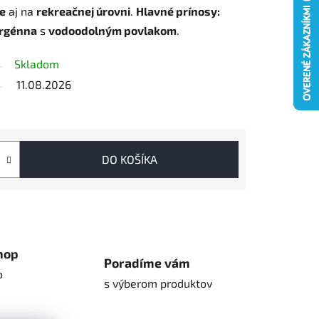
e
aj na
rekreačnej úrovni
.
Hlavné prínosy:
rgénna
s
vodoodolným povlakom
.
Skladom
11.08.2026
DO KOŠÍKA
hop
Poradíme vám
o
s výberom produktov