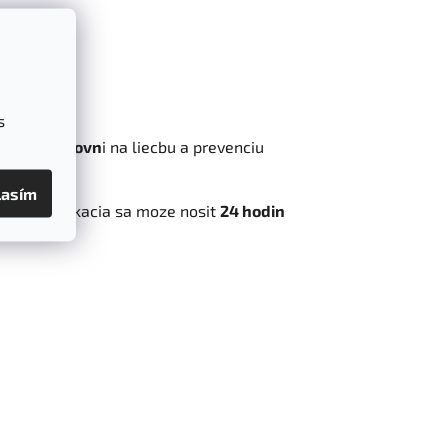
a
s
reacnej urovn
i na liecbu a prevenciu
lasím
. Kazda aplikacia sa moze nosit
24 hodin