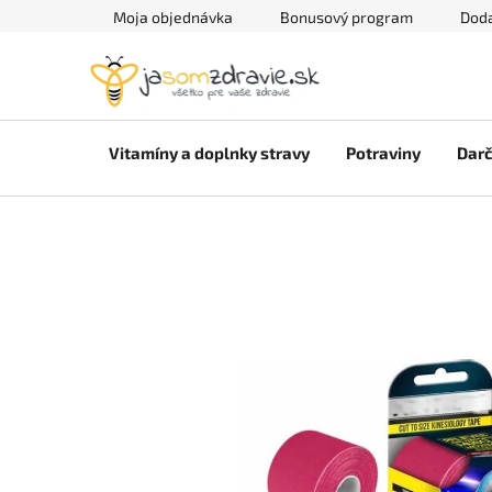
Prejsť
Moja objednávka
Bonusový program
Doda
na
obsah
Vitamíny a doplnky stravy
Potraviny
Darč