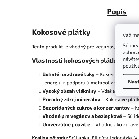
Popis
Kokosové plátky
Vážime
Súbory
Tento produkt je vhodný pre vegánov, bezlepkov
zobraz
návštev
Vlastnosti kokosových plátkov
:
použív
Bohaté na zdravé tuky
– Kokosové plátky o
Nast
energiu a podporujú metabolizmus.
Vysoký obsah vlákniny
– Vďaka obsahu vlá
Prírodný zdroj minerálov
– Kokosové plátky
Bez pridaných cukrov a konzervantov
– Ko
Vhodné pre vegánov a bezlepkové
– Sú id
Univerzálne použitie
– Vhodné ako zdravé o
Krajina pôvodu:
Srí Lanka, Filipíny, Indonézia, 