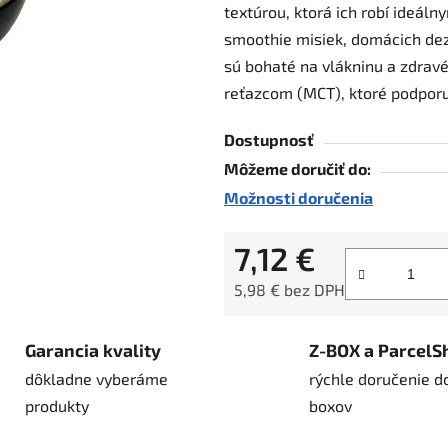
textúrou, ktorá ich robí ideál
hviezdičiek.
smoothie misiek, domácich dez
sú bohaté na vlákninu a zdravé
reťazcom (MCT), ktoré podporuj
Dostupnosť
Môžeme doručiť do:
Možnosti doručenia
7,12 €
5,98 € bez DPH
Jednotková cena:
Garancia kvality
Z-BOX a ParcelS
dôkladne vyberáme
rýchle doručenie d
produkty
boxov