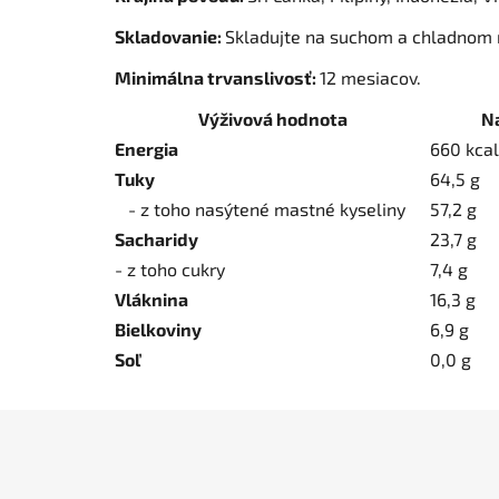
Skladovanie:
Skladujte na suchom a chladnom 
Minimálna trvanslivosť:
12 mesiacov.
Výživová hodnota
Na
Energia
660 kcal
Tuky
64,5 g
- z toho nasýtené mastné kyseliny
57,2 g
Sacharidy
23,7 g
- z toho cukry
7,4 g
Vláknina
16,3 g
Bielkoviny
6,9 g
Soľ
0,0 g
Z
á