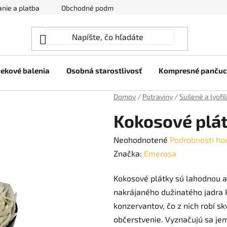
nie a platba
Obchodné podmienky
Ochrana osobných úda
ekové balenia
Osobná starostlivosť
Kompresné panču
Domov
/
Potraviny
/
Sušené a lyofi
Kokosové plát
Priemerné
Neohodnotené
Podrobnosti ho
hodnotenie
Značka:
Emerosa
produktu
Kokosové plátky sú lahodnou 
je
nakrájaného dužinatého jadra 
0,0
konzervantov, čo z nich robí sk
z
občerstvenie. Vyznačujú sa j
5