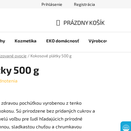
Prihlásenie
Registrácia
jov
PRÁZDNY KOŠÍK
NÁKUPNÝ
chy
Kozmetika
EKO domácnosť
Výrobcovia
Pre 
KOŠÍK
lizované ovocie
/
Kokosové plátky 500 g
ky 500 g
dnotenia
a zdravou pochúťkou vyrobenou z tenko
kokosu. Sú prirodzene bez pridaných cukrov a
velú voľbu pre ľudí hľadajúcich prírodné
emnou, sladkastou chuťou a chrumkavou