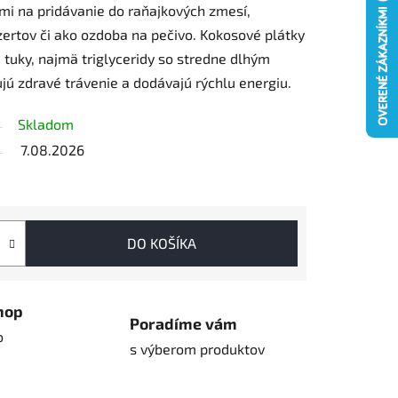
nymi na pridávanie do raňajkových zmesí,
ertov či ako ozdoba na pečivo. Kokosové plátky
 tuky, najmä triglyceridy so stredne dlhým
ú zdravé trávenie a dodávajú rýchlu energiu.
Skladom
7.08.2026
DO KOŠÍKA
hop
Poradíme vám
o
s výberom produktov