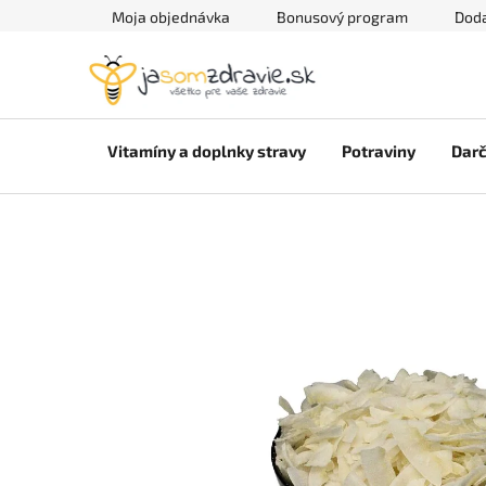
Prejsť
Moja objednávka
Bonusový program
Doda
na
obsah
Vitamíny a doplnky stravy
Potraviny
Darč