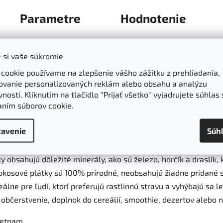
Parametre
Hodnotenie
 si vaše súkromie
 cookie používame na zlepšenie vášho zážitku z prehliadania,
ý a ideálny pre zdravé a prírodné stravovanie.
ovanie personalizovaných reklám alebo obsahu a analýzu
nosti. Kliknutím na tlačidlo "Prijať všetko" vyjadrujete súhlas 
aním súborov cookie.
bsahujú vysoký podiel MCT tukov (triglyceridov so stredne dl
avenie
Súh
kniny podporujú zdravé trávenie a pomáhajú pri regulácii hladi
 obsahujú dôležité minerály, ako sú železo, horčík a draslík, 
kosové plátky sú 100% prírodné, neobsahujú žiadne pridané sl
eálne pre ľudí, ktorí preferujú rastlinnú stravu a vyhýbajú sa l
bčerstvenie, doplnok do cereálií, smoothie, dezertov alebo n
Vietnam.