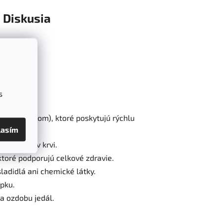
Diskusia
s
hým reťazcom), ktoré poskytujú rýchlu
lasím
ny cukru v krvi.
ktoré podporujú celkové zdravie.
adidlá ani chemické látky.
epku.
a ozdobu jedál.