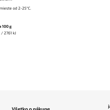
mieste od 2-25°C.
 100 g
 / 2761 kJ
Všetko o nákupe