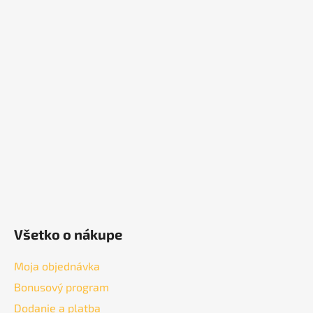
Z
á
p
ä
t
i
e
Všetko o nákupe
Moja objednávka
Bonusový program
Dodanie a platba