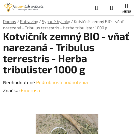
Prejsť
Hľadať
NÁKUP
na
obsah
KOŠÍK
Domov
/
Potraviny
/
Sypané bylinky
/
Kotvičník zemný BIO - vňať
narezaná - Tribulus terrestris - Herba tribulister 1000 g
Kotvičník zemný BIO - vňať
narezaná - Tribulus
terrestris - Herba
tribulister 1000 g
Priemerné
Neohodnotené
Podrobnosti hodnotenia
hodnotenie
Značka:
Emerosa
produktu
je
0,0
z
5