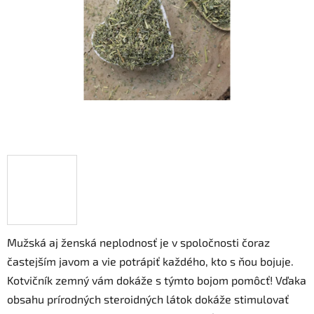
hviezdičiek.
Mužská aj ženská neplodnosť je v spoločnosti čoraz
častejším javom a vie potrápiť každého, kto s ňou bojuje.
Kotvičník zemný vám dokáže s týmto bojom pomôcť! Vďaka
obsahu prírodných steroidných látok dokáže stimulovať