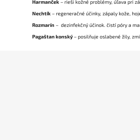
Harmanček
– rieši kožné problémy, úľava pri z
Nechtík
– regeneračné účinky, zápaly kože, hoj
Rozmarín
– dezinfekčný účinok. čistí póry a ma
Pagaštan konský
– posilňuje oslabené žily, zm
Z
á
p
ä
t
i
e