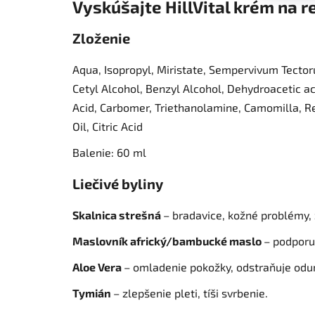
Vyskúšajte HillVital krém na 
Zloženie
Aqua, Isopropyl, Miristate, Sempervivum Tectoru
Cetyl Alcohol, Benzyl Alcohol, Dehydroacetic aci
Acid, Carbomer, Triethanolamine, Camomilla, Re
Oil, Citric Acid
Balenie: 60 ml
Liečivé byliny
Skalnica strešná
– bradavice, kožné problémy,
Maslovník africký/bambucké maslo
– podporu
Aloe Vera
– omladenie pokožky, odstraňuje odu
Tymián
– zlepšenie pleti, tíši svrbenie.