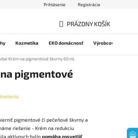
Prihlásenie
Registrácia
jov
PRÁZDNY KOŠÍK
NÁKUPNÝ
chy
Kozmetika
EKO domácnosť
Výrobcovia
Pre 
KOŠÍK
lvital Krém na pigmentové škvrny 60 ml
m na pigmentové
dnotenia
mierniť pigmentové či pečeňové škvrny a
 máme riešenie -
Krém na redukciu
sila aktívnych bylín
pomáha
zosvetliť