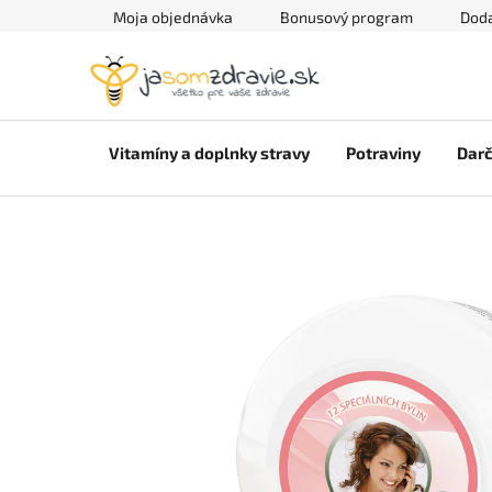
Prejsť
Moja objednávka
Bonusový program
Doda
na
obsah
Vitamíny a doplnky stravy
Potraviny
Darč