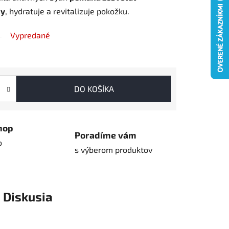
ny
, hydratuje a revitalizuje pokožku
.
Vypredané
DO KOŠÍKA
hop
Poradíme vám
o
s výberom produktov
Diskusia