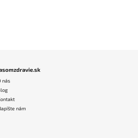
jasomzdravie.sk
O nás
Blog
Kontakt
Napíšte nám