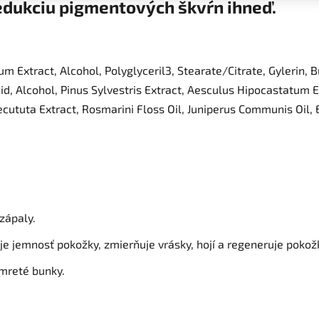
redukciu pigmentových škvŕn ihneď.
m Extract, Alcohol, Polyglyceril3, Stearate/Citrate, Gylerin, 
d, Alcohol, Pinus Sylvestris Extract, Aesculus Hipocastatum Ex
cututa Extract, Rosmarini Floss Oil, Juniperus Communis Oil, 
 zápaly.
je jemnosť pokožky, zmierňuje vrásky, hojí a regeneruje pokož
mreté bunky.