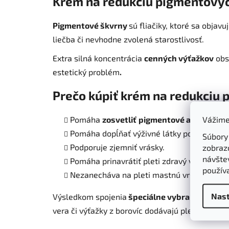
Krém na redukciu pigmentový
Pigmentové škvrny
sú fliačiky, ktoré sa objav
liečba či nevhodne zvolená starostlivosť.
Extra silná koncentrácia
cenných výťažkov
obs
estetický problém
.
Prečo kúpiť krém na redukciu
Vážime
Pomáha
zosvetliť
pigmentové a pečeňov
Pomáha dopĺňať výživné látky pokožke.
Súbory
Podporuje zjemniť vrásky.
zobraz
návštev
Pomáha prinavrátiť pleti zdravý vzhľad.
použív
Nezanecháva na pleti mastnú vrstvu.
Nast
Výsledkom spojenia
špeciálne vybraných bylí
vera či výťažky z borovíc dodávajú pleti potrebn