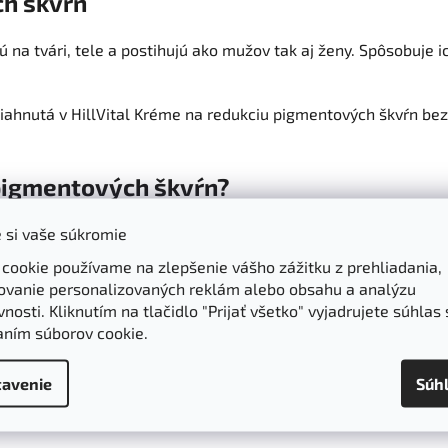
ch škvŕn
ujú na tvári, tele a postihujú ako mužov tak aj ženy. Spôsobuj
iahnutá v HillVital Kréme na redukciu pigmentových škvŕn bez
 pigmentových škvŕn?
 si vaše súkromie
é
škvrny
.
 cookie používame na zlepšenie vášho zážitku z prehliadania,
ovanie personalizovaných reklám alebo obsahu a analýzu
nosti. Kliknutím na tlačidlo "Prijať všetko" vyjadrujete súhlas 
aním súborov cookie.
avenie
Súh
n
plných energie je mimoriadne účinný Krém na redukciu pigm
é živiny, ktoré pomáhajú zosvetliť tieto nevzhľadné chyby pleti 