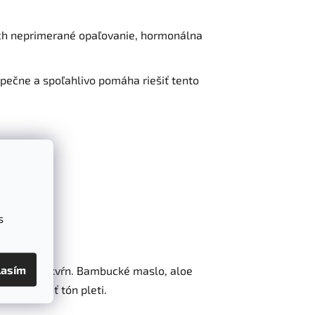
e ich neprimerané opaľovanie, hormonálna
pečne a spoľahlivo pomáha riešiť tento
s
lasím
entových škvŕn. Bambucké maslo, aloe
a zjednotiť tón pleti.