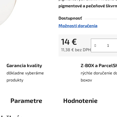
pigmentové a
pečeňové škvr
5
hviezdičiek.
Dostupnosť
Možnosti doručenia
14 €
11,38 € bez DPH
Jednotková cena:
Garancia kvality
Z-BOX a ParcelS
dôkladne vyberáme
rýchle doručenie d
produkty
boxov
Parametre
Hodnotenie