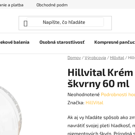
nie a platba
Obchodné podmienky
Ochrana osobných úda
ekové balenia
Osobná starostlivosť
Kompresné panču
Domov
/
Výrobcovia
/
Hillvital
/
Hil
Hillvital Kré
škvrny 60 ml
Priemerné
Neohodnotené
Podrobnosti ho
hodnotenie
Značka:
HillVital
produktu
Ak aj vy hľadáte spôsob ako z
je
navrátiť svojej pleti hladkosť,
0,0
pigmentových škvŕn.
Prírodná 
z