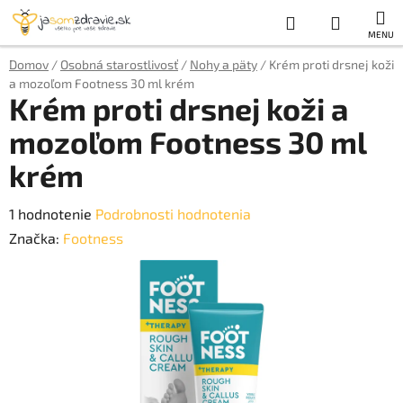
Prejsť
Hľadať
NÁKUP
na
obsah
KOŠÍK
Domov
/
Osobná starostlivosť
/
Nohy a päty
/
Krém proti drsnej koži
a mozoľom Footness 30 ml krém
Krém proti drsnej koži a
mozoľom Footness 30 ml
krém
Priemerné
1 hodnotenie
Podrobnosti hodnotenia
hodnotenie
Značka:
Footness
produktu
je
5,0
z
5
hviezdičiek.