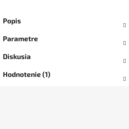
Popis
Parametre
Diskusia
Hodnotenie (1)
Z
á
p
ä
t
i