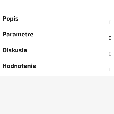
Popis
Parametre
Diskusia
Hodnotenie
Z
á
p
ä
t
i