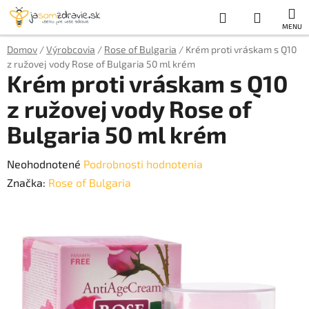
Prejsť
Hľadať
NÁKUP
na
obsah
KOŠÍK
Domov
/
Výrobcovia
/
Rose of Bulgaria
/
Krém proti vráskam s Q10
z ružovej vody Rose of Bulgaria 50 ml krém
Krém proti vráskam s Q10
z ružovej vody Rose of
Bulgaria 50 ml krém
Priemerné
Neohodnotené
Podrobnosti hodnotenia
hodnotenie
Značka:
Rose of Bulgaria
produktu
je
0,0
z
5
hviezdičiek.