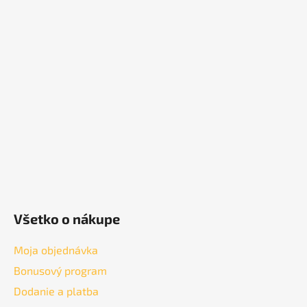
á
p
ä
t
i
e
Všetko o nákupe
Moja objednávka
Bonusový program
Dodanie a platba