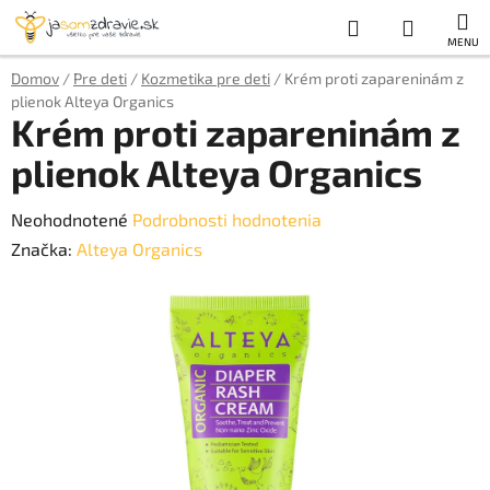
Prejsť
Hľadať
NÁKUP
na
obsah
KOŠÍK
Domov
/
Pre deti
/
Kozmetika pre deti
/
Krém proti zapareninám z
plienok Alteya Organics
Krém proti zapareninám z
plienok Alteya Organics
Priemerné
Neohodnotené
Podrobnosti hodnotenia
hodnotenie
Značka:
Alteya Organics
produktu
je
0,0
z
5
hviezdičiek.