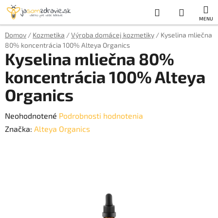
Prejsť
Hľadať
NÁKUP
na
obsah
KOŠÍK
Domov
/
Kozmetika
/
Výroba domácej kozmetiky
/
Kyselina mliečna
80% koncentrácia 100% Alteya Organics
Kyselina mliečna 80%
koncentrácia 100% Alteya
Organics
Priemerné
Neohodnotené
Podrobnosti hodnotenia
hodnotenie
Značka:
Alteya Organics
produktu
je
0,0
z
5
hviezdičiek.