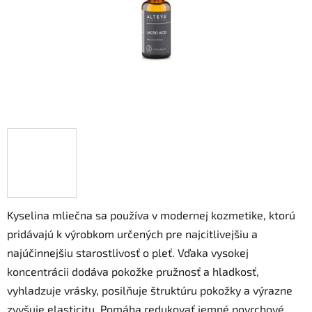
Kyselina mliečna sa používa v modernej kozmetike, ktorú
pridávajú k výrobkom určených pre najcitlivejšiu a
najúčinnejšiu starostlivosť o pleť. Vďaka vysokej
koncentrácii dodáva pokožke pružnosť a hladkosť,
vyhladzuje vrásky, posilňuje štruktúru pokožky a výrazne
zvyšuje elasticitu. Pomáha redukovať jemné povrchové