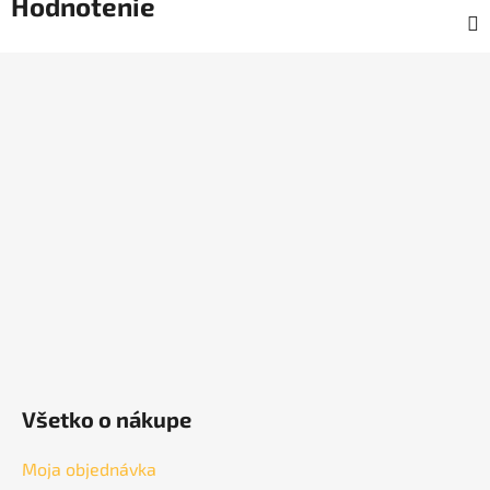
Hodnotenie
Z
á
p
ä
t
i
e
Všetko o nákupe
Moja objednávka