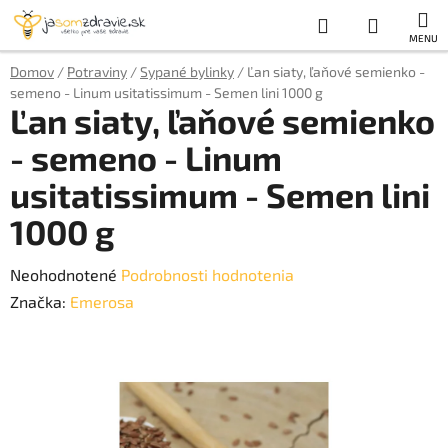
Prejsť
Hľadať
NÁKUP
na
obsah
KOŠÍK
Domov
/
Potraviny
/
Sypané bylinky
/
Ľan siaty, ľaňové semienko -
semeno - Linum usitatissimum - Semen lini 1000 g
Ľan siaty, ľaňové semienko
- semeno - Linum
usitatissimum - Semen lini
1000 g
Priemerné
Neohodnotené
Podrobnosti hodnotenia
hodnotenie
Značka:
Emerosa
produktu
je
0,0
z
5