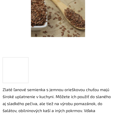
hviezdičiek.
Zlaté ľanové semienka s jemnou orieškovou chuťou majú
široké uplatnenie v kuchyni. Môžete ich použiť do slaného
aj sladkého pečiva, ale tiež na výrobu pomazánok, do
šalátov, obilninových kaší a iných pokrmov. Vďaka