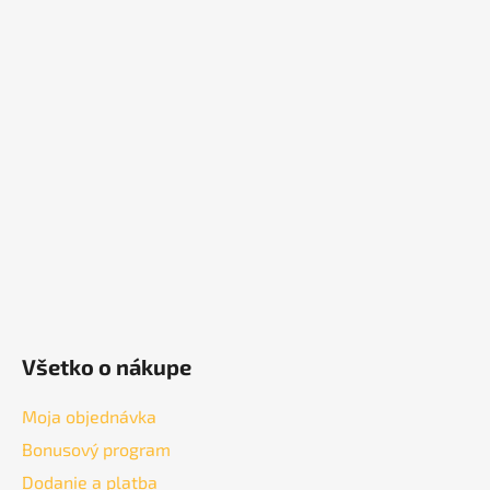
Z
á
p
ä
t
i
e
Všetko o nákupe
Moja objednávka
Bonusový program
Dodanie a platba