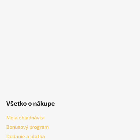
Z
á
p
ä
t
i
e
Všetko o nákupe
Moja objednávka
Bonusový program
Dodanie a platba