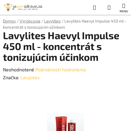
Prejsť
Hľadať
NÁKUP
na
obsah
KOŠÍK
Domov
/
Výrobcovia
/
Lavylites
/
Lavylites Haevyl Impulse 450 ml -
koncentrát s tonizujúcim účinkom
Lavylites Haevyl Impulse
450 ml - koncentrát s
tonizujúcim účinkom
Priemerné
Neohodnotené
Podrobnosti hodnotenia
hodnotenie
Značka:
Lavylites
produktu
je
0,0
z
5
hviezdičiek.