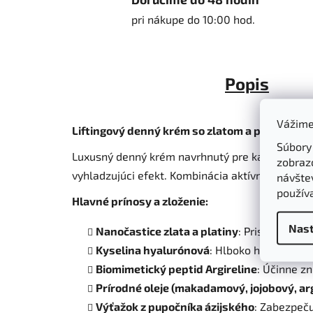
pri nákupe do 10:00 hod.
Popis
Vážime
Liftingový denný krém so zlatom a platinou
Súbory
Luxusný denný krém navrhnutý pre každodennú 
zobraz
vyhladzujúci efekt. Kombinácia aktívnych látok p
návštev
použív
Hlavné prínosy a zloženie:
Nast
Nanočastice zlata a platiny
: Prispievajú k
Kyselina hyalurónová
: Hlboko hydratuje a
Biomimetický peptid Argireline
: Účinne z
Prírodné oleje (makadamový, jojobový, a
Výťažok z pupočníka ázijského
: Zabezpeču