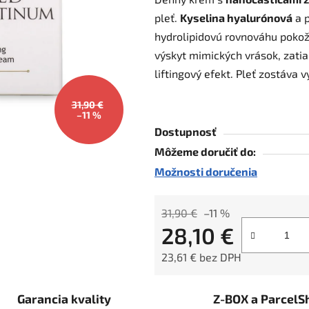
je
pleť.
Kyselina hyalurónová
a p
0,0
hydrolipidovú rovnováhu poko
z
výskyt mimických vrások, zatia
5
liftingový efekt. Pleť zostáva
hviezdičiek.
31,90 €
–11 %
Dostupnosť
Môžeme doručiť do:
Možnosti doručenia
31,90 €
–11 %
28,10 €
23,61 € bez DPH
Jednotková cena:
Garancia kvality
Z-BOX a ParcelS