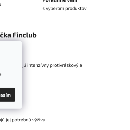
o
s výberom produktov
čka
Finclub
oré poskytujú intenzívny protivráskový a
s
lasím
ú jej potrebnú výživu.