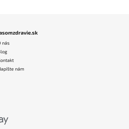
jasomzdravie.sk
O nás
Blog
Kontakt
Napíšte nám