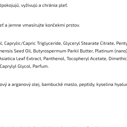
Upokojujú, vyživujú a chránia pleť.
ť a jemne vmasírujte končekmi prstov.
, Caprylic/Capric Triglyceride, Glyceryl Stearate Citrate, Pen
nensis Seed Oil, Butyrospermum Parkii Butter, Platinum (nano)
 Asiatica Leaf Extract, Panthenol, Tocopheryl Acetate, Dimet
Caprylyl Glycol, Parfum.
ový a arganový olej, bambucké maslo, peptidy, kyselina hyalu