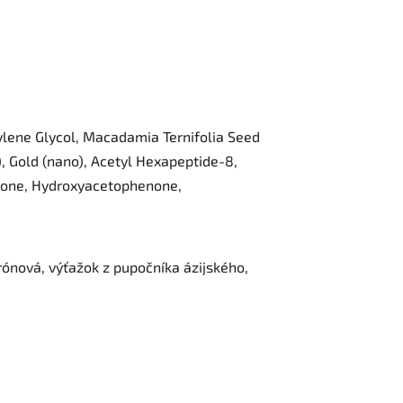
tylene Glycol, Macadamia Ternifolia Seed
, Gold (nano), Acetyl Hexapeptide-8,
hicone, Hydroxyacetophenone,
rónová, výťažok z pupočníka ázijského,