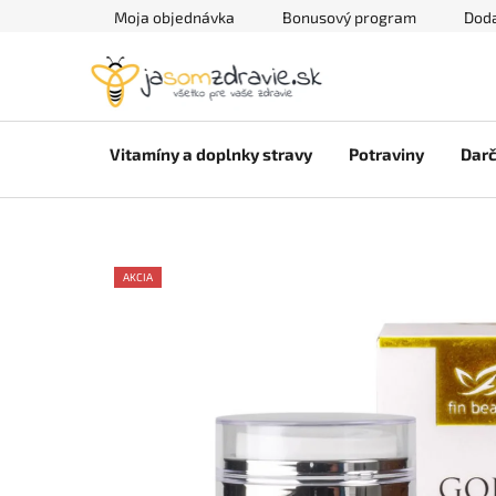
Prejsť
Moja objednávka
Bonusový program
Doda
na
obsah
Vitamíny a doplnky stravy
Potraviny
Darč
AKCIA