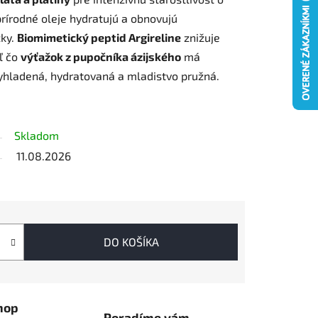
rírodné oleje hydratujú a obnovujú
žky.
Biomimetický peptid Argireline
znižuje
ľ čo
výťažok z pupočníka ázijského
má
 vyhladená, hydratovaná a mladistvo pružná.
Skladom
11.08.2026
DO KOŠÍKA
hop
Poradíme vám