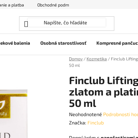
nie a platba
Obchodné podmienky
Ochrana osobných úda
ekové balenia
Osobná starostlivosť
Kompresné panču
Domov
/
Kozmetika
/
Finclub Lifti
50 ml
Finclub Lifti
zlatom a pla
50 ml
Priemerné
Neohodnotené
Podrobnosti ho
hodnotenie
Značka:
Finclub
produktu
Denný krém s
nanočasticami z