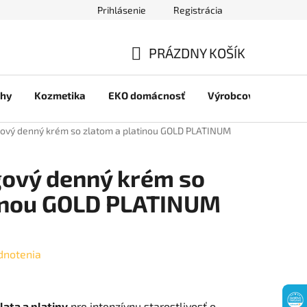
Prihlásenie
Registrácia
jov
PRÁZDNY KOŠÍK
NÁKUPNÝ
chy
Kozmetika
EKO domácnosť
Výrobcovia
Pre 
KOŠÍK
ngový denný krém so zlatom a platinou GOLD PLATINUM
ngový denný krém so
tinou GOLD PLATINUM
dnotenia
lata a platiny
pre intenzívnu starostlivosť o