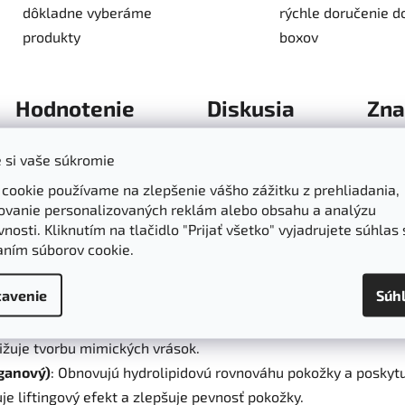
dôkladne vyberáme
rýchle doručenie d
produkty
boxov
Hodnotenie
Diskusia
Zna
 si vaše súkromie
 GOLD & PLATINUM
 cookie používame na zlepšenie vášho zážitku z prehliadania,
starostlivosť o pleť obsahuje
nanočastice zlata a platiny
, kt
ovanie personalizovaných reklám alebo obsahu a analýzu
odporuje hydratáciu, elasticitu a mladistvý vzhľad pleti.
nosti. Kliknutím na tlačidlo "Prijať všetko" vyjadrujete súhlas 
aním súborov cookie.
avenie
Súh
 zlepšeniu pružnosti pokožky a znižujú výskyt vrások.
 vyhladzuje pleť.
nižuje tvorbu mimických vrások.
rganový)
: Obnovujú hydrolipidovú rovnováhu pokožky a poskytuj
je liftingový efekt a zlepšuje pevnosť pokožky.