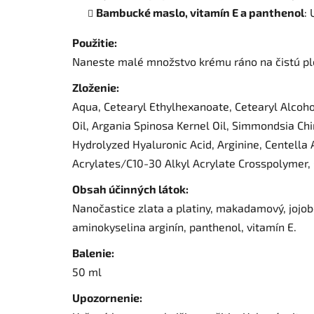
Bambucké maslo, vitamín E a panthenol
: 
Použitie:
Naneste malé množstvo krému ráno na čistú ple
Zloženie:
Aqua, Cetearyl Ethylhexanoate, Cetearyl Alcohol
Oil, Argania Spinosa Kernel Oil, Simmondsia Chi
Hydrolyzed Hyaluronic Acid, Arginine, Centella
Acrylates/C10-30 Alkyl Acrylate Crosspolymer, 
Obsah účinných látok:
Nanočastice zlata a platiny, makadamový, jojob
aminokyselina arginín, panthenol, vitamín E.
Balenie:
50 ml
Upozornenie: