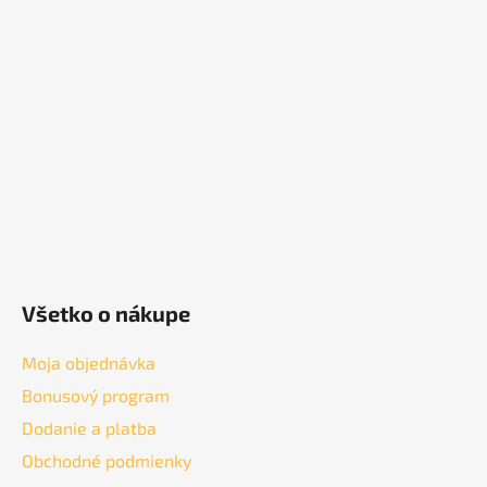
p
ä
t
i
e
Všetko o nákupe
Moja objednávka
Bonusový program
Dodanie a platba
Obchodné podmienky