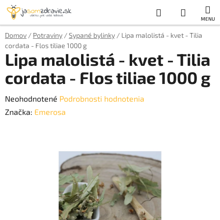
Prejsť
Hľadať
NÁKUP
na
obsah
KOŠÍK
Domov
/
Potraviny
/
Sypané bylinky
/
Lipa malolistá - kvet - Tilia
cordata - Flos tiliae 1000 g
Lipa malolistá - kvet - Tilia
cordata - Flos tiliae 1000 g
Priemerné
Neohodnotené
Podrobnosti hodnotenia
hodnotenie
Značka:
Emerosa
produktu
je
0,0
z
5
hviezdičiek.