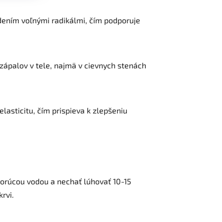
dením voľnými radikálmi, čím podporuje
 zápalov v tele, najmä v cievnych stenách
lasticitu, čím prispieva k zlepšeniu
 horúcou vodou a nechať lúhovať 10-15
rvi.