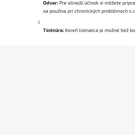
Odvar:
Pre silnejší účinok si môžete prip
sa používa pri chronických problémoch s c
Tinktúra:
Koreň listnatca je možné tiež ko
Z
á
p
ä
t
i
e