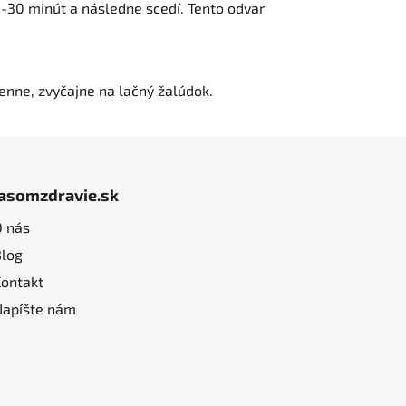
0-30 minút a následne scedí. Tento odvar
enne, zvyčajne na lačný žalúdok.
jasomzdravie.sk
O nás
Blog
Kontakt
Napíšte nám