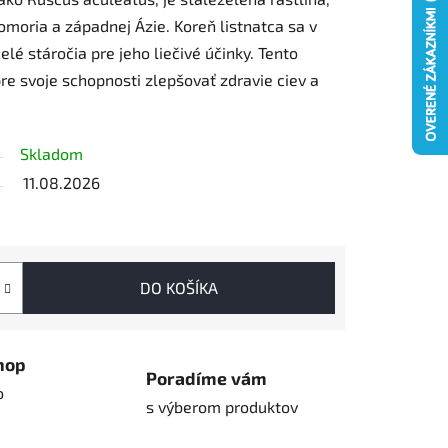
omoria a západnej Ázie. Koreň listnatca sa v
elé stáročia pre jeho liečivé účinky. Tento
pre svoje schopnosti zlepšovať zdravie ciev a
Skladom
11.08.2026
DO KOŠÍKA
hop
Poradíme vám
o
s výberom produktov