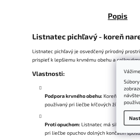
Popis
Listnatec pichľavý - koreň nar
Listnatec pichľavý je osvedčený prírodný prost
prispieť k lepšiemu krvnému obehu a celkovému
Vážime
Vlastnosti:
Súbory
zobraz
návštev
Podpora krvného obehu:
Koreň listnatca 
použív
používaný pri liečbe kŕčových žíl, hemoro
Nast
Proti opuchom:
Listnatec má silné protiz
pri liečbe opuchov dolných končatín spô