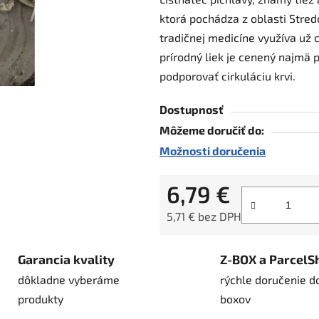
je
ktorá pochádza z oblasti Stred
0,0
tradičnej medicíne využíva už c
z
prírodný liek je cenený najmä 
5
podporovať cirkuláciu krvi.
hviezdičiek.
Dostupnosť
Môžeme doručiť do:
Možnosti doručenia
6,79 €
5,71 € bez DPH
Jednotková cena:
Garancia kvality
Z-BOX a ParcelS
dôkladne vyberáme
rýchle doručenie d
produkty
boxov