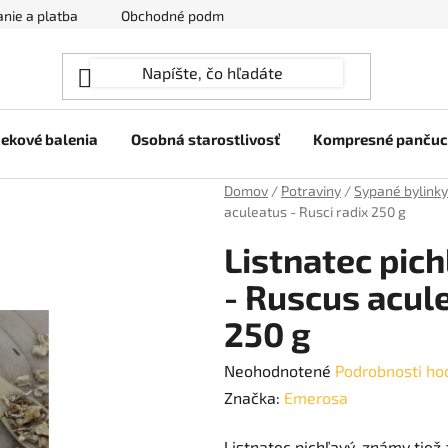
nie a platba
Obchodné podmienky
Ochrana osobných úda
ekové balenia
Osobná starostlivosť
Kompresné panču
Domov
/
Potraviny
/
Sypané bylinky
aculeatus - Rusci radix 250 g
Listnatec pic
- Ruscus acule
250 g
Priemerné
Neohodnotené
Podrobnosti ho
hodnotenie
Značka:
Emerosa
produktu
Listnatec pichľavý, známy tiež 