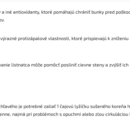
 a iné antioxidanty, ktoré pomáhajú chrániť bunky pred poško
ov.
výrazné protizápalové vlastnosti, ktoré prispievajú k zníženiu
anie listnatca môže pomôcť posilniť cievne steny a zvýšiť ich e
ichľavého je potrebné zaliať 1 čajovú lyžičku sušeného koreňa
denne, najmä pri problémoch s opuchmi alebo zlou cirkuláciou k