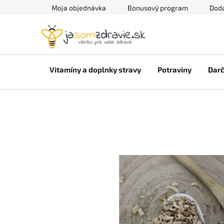
Prejsť
Moja objednávka
Bonusový program
Doda
na
obsah
Vitamíny a doplnky stravy
Potraviny
Darč