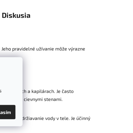
Diskusia
. Jeho pravidelné užívanie môže výrazne
s
mä v žilách a kapilárach. Je často
 oslabenými cievnymi stenami.
lasím
chy a zadržiavanie vody v tele. Je účinný