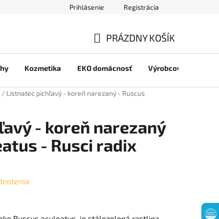
Prihlásenie
Registrácia
jov
PRÁZDNY KOŠÍK
NÁKUPNÝ
chy
Kozmetika
EKO domácnosť
Výrobcovia
Pre 
KOŠÍK
/
Listnatec pichľavý - koreň narezaný - Ruscus
hľavý - koreň narezaný
atus - Rusci radix
dnotenia
ako Ruscus aculeatus, je stálezelená rastlina,