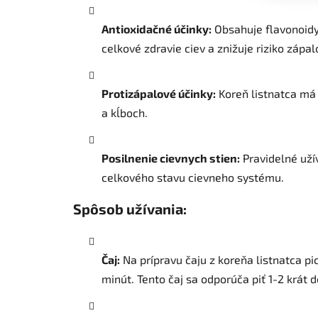
Antioxidačné účinky:
Obsahuje flavonoidy
celkové zdravie ciev a znižuje riziko zápal
Protizápalové účinky:
Koreň listnatca má 
a kĺboch.
Posilnenie cievnych stien:
Pravidelné užív
celkového stavu cievneho systému.
Spôsob užívania:
Čaj:
Na prípravu čaju z koreňa listnatca p
minút. Tento čaj sa odporúča piť 1-2 krát 