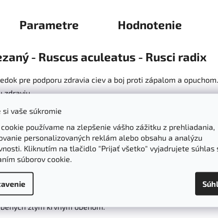
Parametre
Hodnotenie
ezaný - Ruscus aculeatus - Rusci radix
riedok pre podporu zdravia ciev a boj proti zápalom a opuchom
 zdraviu.
 si vaše súkromie
 cookie používame na zlepšenie vášho zážitku z prehliadania,
ovanie personalizovaných reklám alebo obsahu a analýzu
nosti. Kliknutím na tlačidlo "Prijať všetko" vyjadrujete súhlas 
pichľavého je známy tým, že pomáha zlepšovať prietok krvi, naj
aním súborov cookie.
idov a chronickej žilovej nedostatočnosti, ktoré sú spôsobené
avenie
Súh
ápalové a diuretické účinky, vďaka čomu pomáha zmierňovať opu
sobených zlým krvným obehom.