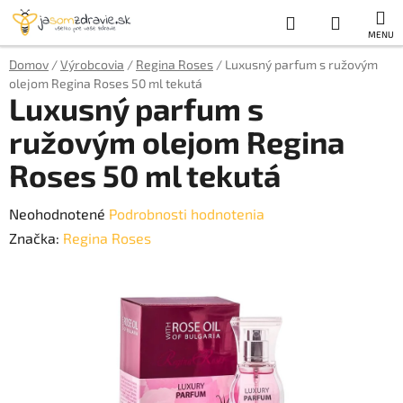
Prejsť
Hľadať
NÁKUP
na
obsah
KOŠÍK
Domov
/
Výrobcovia
/
Regina Roses
/
Luxusný parfum s ružovým
olejom Regina Roses 50 ml tekutá
Luxusný parfum s
ružovým olejom Regina
Roses 50 ml tekutá
Priemerné
Neohodnotené
Podrobnosti hodnotenia
hodnotenie
Značka:
Regina Roses
produktu
je
0,0
z
5
hviezdičiek.