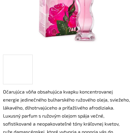
Očarujúca vôňa obsahujúca kvapku koncentrovanej
energie jedinečného bulharského ružového oleja, sviežeho,
lákavého, dlhotrvajúceho a príťažlivého afrodiziaka.
Luxusný parfum s ružovým olejom spája večné,
sofistikované a neopakovateľné tóny kráľovnej kvetov,
ruže damascénskej, ktoré vytvoria a ponoria vás do