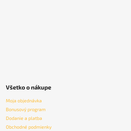
á
p
ä
t
i
e
Všetko o nákupe
Moja objednávka
Bonusový program
Dodanie a platba
Obchodné podmienky