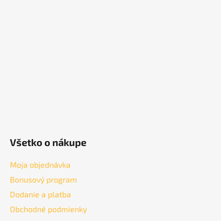
p
ä
t
i
e
Všetko o nákupe
Moja objednávka
Bonusový program
Dodanie a platba
Obchodné podmienky