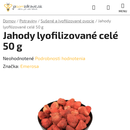
Prejsť
Hľadať
NÁKUP
na
obsah
KOŠÍK
Domov
/
Potraviny
/
Sušené a lyofilizované ovocie
/
Jahody
lyofilizované celé 50 g
Jahody lyofilizované celé
50 g
Priemerné
Neohodnotené
Podrobnosti hodnotenia
hodnotenie
Značka:
Emerosa
produktu
je
0,0
z
5
hviezdičiek.