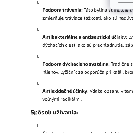
Podpora trávenia:
Táto bylina stimuluje t
zmierňuje tráviace ťažkosti, ako sú nadúv
Antibakteriálne a antiseptické účinky:
Ly
dýchacích ciest, ako sú prechladnutie, záp
Podpora dýchacieho systému:
Tradične s
hlienov. Lyžičník sa odporúča pri kašli, br
Antioxidačné účinky:
Vďaka obsahu vitamín
voľnými radikálmi.
Spôsob užívania: