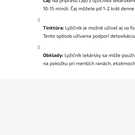
Čaj:
Na prípravu čaju z lyžičníka lekárskeh
10-15 minút. Čaj môžete piť 1-2 krát denne
Tinktúra:
Lyžičník je možné užívať aj vo f
Tento spôsob užívania podporí detoxikáciu
Obklady:
Lyžičník lekársky sa môže použív
na pokožku pri menších ranách, ekzémoch
Z
á
p
ä
t
i