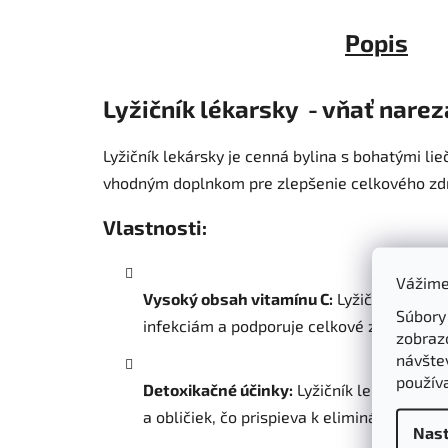
Popis
Lyžičník lékarsky - vňať narez
Lyžičník lekársky je cenná bylina s bohatými l
vhodným doplnkom pre zlepšenie celkového zdra
Vlastnosti:
Vážime
Vysoký obsah vitamínu C:
Lyžičník je zn
Súbory
infekciám a podporuje celkové zdravie. Te
zobraz
návštev
použív
Detoxikačné účinky:
Lyžičník lekársky má
a obličiek, čo prispieva k eliminácii toxínov
Nast