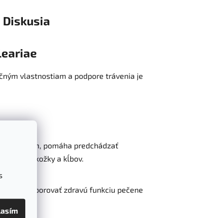
Diskusia
leariae
ačným vlastnostiam a podpore trávenia je
nitný systém, pomáha predchádzať
zdraviu pokožky a kĺbov.
s
s. Môže podporovať zdravú funkciu pečene
lasím