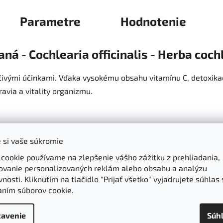
Parametre
Hodnotenie
aná - Cochlearia officinalis - Herba coch
iečivými účinkami. Vďaka vysokému obsahu vitamínu C, detoxik
via a vitality organizmu.
 si vaše súkromie
ámy svojím vysokým obsahom vitamínu C, ktorý podporuje imu
 cookie používame na zlepšenie vášho zážitku z prehliadania,
nto vitamín je nevyhnutný pre tvorbu kolagénu, čo prispieva k 
ovanie personalizovaných reklám alebo obsahu a analýzu
nosti. Kliknutím na tlačidlo "Prijať všetko" vyjadrujete súhlas 
aním súborov cookie.
 detoxikačné vlastnosti, ktoré pomáhajú prečistiť organizmu
 z tela.
avenie
Súh