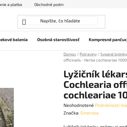
nie a platba
Obchodné podmienky
Ochrana osobných úda
ekové balenia
Osobná starostlivosť
Kompresné panču
Domov
/
Potraviny
/
Sypané bylinky
officinalis - Herba cochleariae 1000
Lyžičník lékar
Cochlearia off
cochleariae 1
Priemerné
Neohodnotené
Podrobnosti ho
hodnotenie
Značka:
Emerosa
produktu
Lyžičník lekársky, známy aj pod