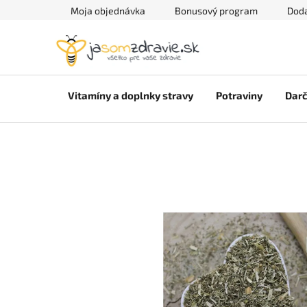
Prejsť
Moja objednávka
Bonusový program
Doda
na
obsah
Vitamíny a doplnky stravy
Potraviny
Darč