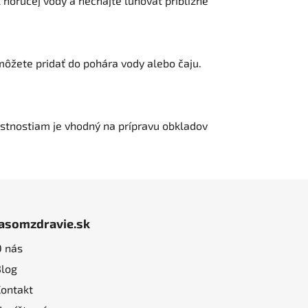
l horúcej vody a nechajte lúhovať približne
môžete pridať do pohára vody alebo čaju.
astnostiam je vhodný na prípravu obkladov
jasomzdravie.sk
O nás
Blog
Kontakt