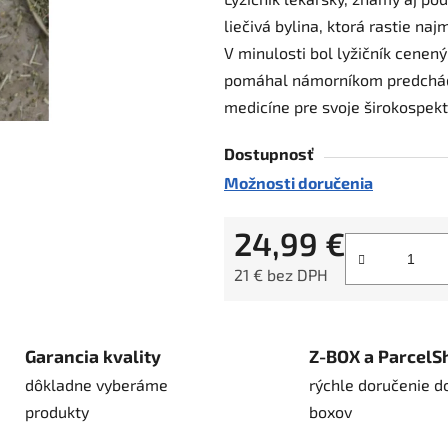
je
liečivá bylina, ktorá rastie na
0,0
V minulosti bol lyžičník cenen
z
pomáhal námorníkom predchádz
5
medicíne pre svoje širokospekt
hviezdičiek.
Dostupnosť
Možnosti doručenia
24,99 €
21 € bez DPH
Jednotková cena:
Garancia kvality
Z-BOX a ParcelS
dôkladne vyberáme
rýchle doručenie d
produkty
boxov