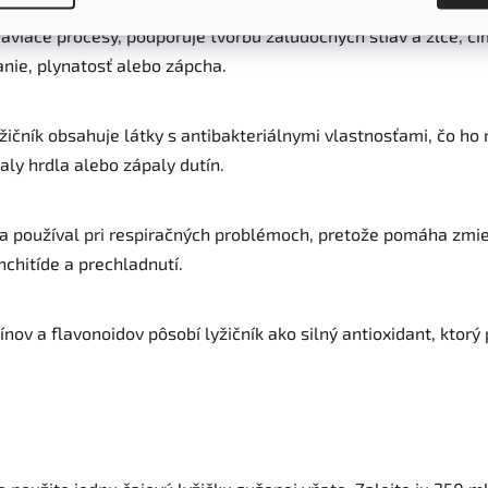
ráviace procesy, podporuje tvorbu žalúdočných štiav a žlče, čí
anie, plynatosť alebo zápcha.
žičník obsahuje látky s antibakteriálnymi vlastnosťami, čo ho r
aly hrdla alebo zápaly dutín.
a používal pri respiračných problémoch, pretože pomáha zmie
onchitíde a prechladnutí.
ov a flavonoidov pôsobí lyžičník ako silný antioxidant, kto