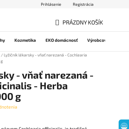
Prihlásenie
Registrácia
jov
PRÁZDNY KOŠÍK
NÁKUPNÝ
chy
Kozmetika
EKO domácnosť
Výrobcovia
Pre 
KOŠÍK
/
Lyžičník lékarsky - vňať narezaná - Cochlearia
 g
sky - vňať narezaná -
icinalis - Herba
000 g
dnotenia
 názvom Cochlearia officinalis, je tradičná