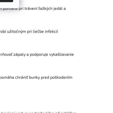
m pomáha pri trávení ťažkých jedál a
obí užitočným pri liečbe infekcií
rňovať zápaly a podporuje vykašliavanie
rý pomáha chrániť bunky pred poškodením