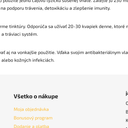
o použite jednu čajovú lyžičku sušenej vňate. Zalejte ju 250 m
 na podporu trávenia, detoxikáciu a zlepšenie imunity.
orme tinktúry. Odporúča sa užívať 20-30 kvapiek denne, ktoré 
 a tráviaci systém.
ať aj na vonkajšie použitie. Vďaka svojim antibakteriálnym vl
 alebo kožných infekciách.
Všetko o nákupe
Moja objednávka
Bonusový program
Dodanie a platba