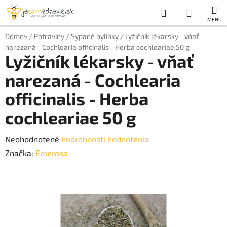
Prejsť
Hľadať
NÁKUP
na
obsah
KOŠÍK
Domov
/
Potraviny
/
Sypané bylinky
/
Lyžičník lékarsky - vňať
narezaná - Cochlearia officinalis - Herba cochleariae 50 g
Lyžičník lékarsky - vňať
narezaná - Cochlearia
officinalis - Herba
cochleariae 50 g
Priemerné
Neohodnotené
Podrobnosti hodnotenia
hodnotenie
Značka:
Emerosa
produktu
je
0,0
z
5