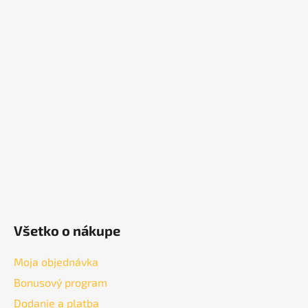
Z
á
p
ä
t
i
e
Všetko o nákupe
Moja objednávka
Bonusový program
Dodanie a platba