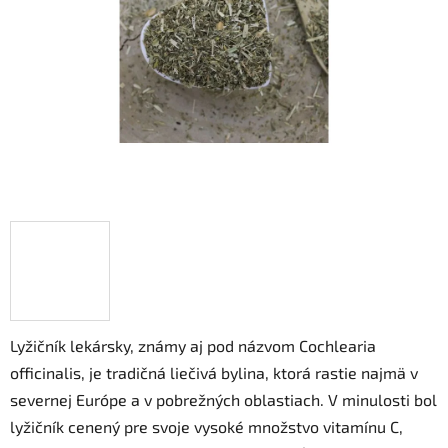
hviezdičiek.
Lyžičník lekársky, známy aj pod názvom Cochlearia
officinalis, je tradičná liečivá bylina, ktorá rastie najmä v
severnej Európe a v pobrežných oblastiach. V minulosti bol
lyžičník cenený pre svoje vysoké množstvo vitamínu C,