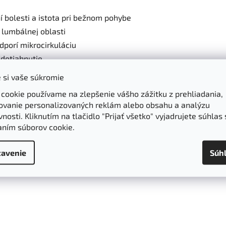
í bolesti a istota pri bežnom pohybe
 lumbálnej oblasti
odporí mikrocirkuláciu
 dotiahnutie
 si vaše súkromie
 cookie používame na zlepšenie vášho zážitku z prehliadania,
ové podráždenie
ovanie personalizovaných reklám alebo obsahu a analýzu
nosti. Kliknutím na tlačidlo "Prijať všetko" vyjadrujete súhlas 
fyzickej záťaži
aním súborov cookie.
 odborníka
avenie
Súh