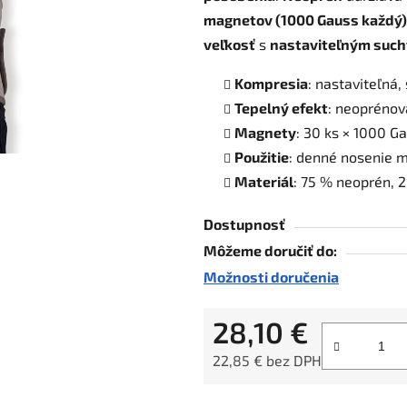
magnetov (1000 Gauss každý)
5
veľkosť
s
nastaviteľným suc
hviezdičiek.
Kompresia
: nastaviteľná,
Tepelný efekt
: neopréno
Magnety
: 30 ks × 1000 G
Použitie
: denné nosenie 
Materiál
: 75 % neoprén, 
Dostupnosť
Môžeme doručiť do:
Možnosti doručenia
28,10 €
22,85 € bez DPH
Jednotková cena: