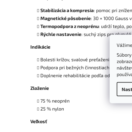
Stabilizácia a kompresia
: pomoc pri znížen
Magnetické pôsobenie
: 30 × 1000 Gauss v
Termopodpora z neoprénu
: udrží teplo, p
Rýchle nastavenie
: suchý zips pre plynulé
Vážime
Indikácie
Súbory
Bolesti krížov, svalové preťaženie, poúraz
zobraz
návštev
Podpora pri bežných činnostiach a miernej 
použív
Doplnenie rehabilitácie podľa odporúčania
Zloženie
Nast
75 % neoprén
25 % nylon
Veľkosť