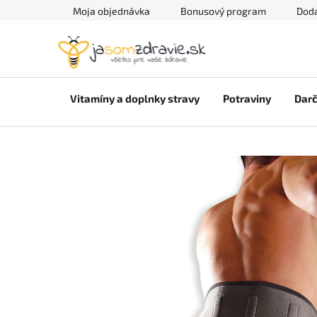
Prejsť
Moja objednávka
Bonusový program
Doda
na
obsah
Vitamíny a doplnky stravy
Potraviny
Darč