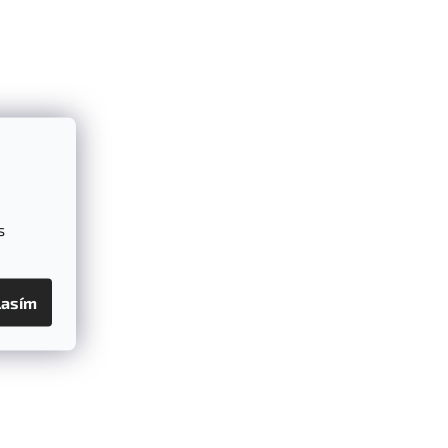
s
lasím