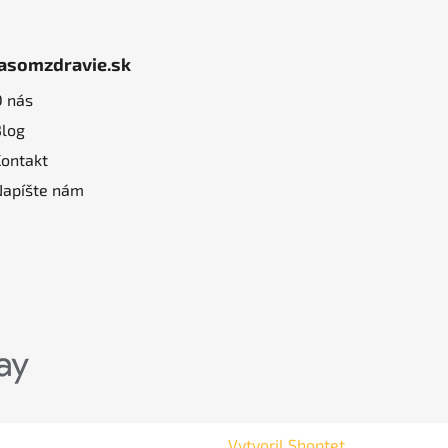
jasomzdravie.sk
O nás
Blog
Kontakt
Napíšte nám
Vytvoril Shoptet