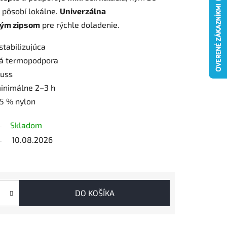
pôsobí lokálne.
Univerzálna
hým zipsom
pre rýchle doladenie.
 stabilizujúca
vá termopodpora
auss
minimálne 2–3 h
25 % nylon
Skladom
10.08.2026
DO KOŠÍKA