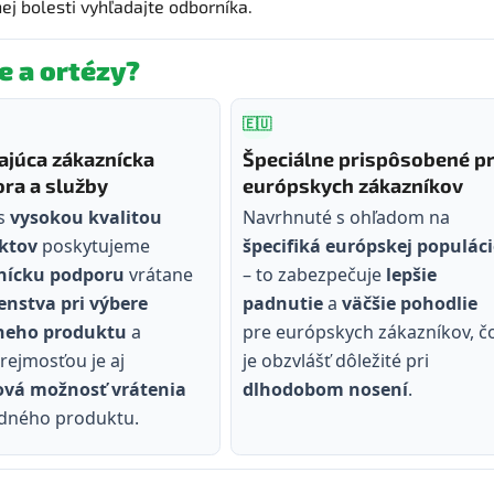
ej bolesti vyhľadajte odborníka.
e a ortézy?
🇪🇺
ajúca zákaznícka
Špeciálne prispôsobené p
ra a služby
európskych zákazníkov
 s
vysokou kvalitou
Navrhnuté s ohľadom na
ktov
poskytujeme
špecifiká európskej populáci
nícku podporu
vrátane
– to zabezpečuje
lepšie
nstva pri výbere
padnutie
a
väčšie pohodlie
neho produktu
a
pre európskych zákazníkov, č
ejmosťou je aj
je obzvlášť dôležité pri
ová možnosť vrátenia
dlhodobom nosení
.
dného produktu.