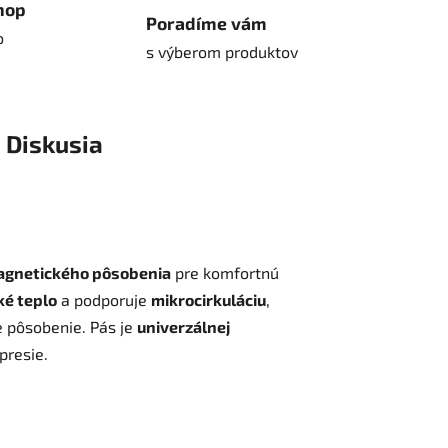
hop
Poradíme vám
o
s výberom produktov
Diskusia
gnetického pôsobenia
pre komfortnú
ké teplo
a podporuje
mikrocirkuláciu
,
e pôsobenie. Pás je
univerzálnej
presie.