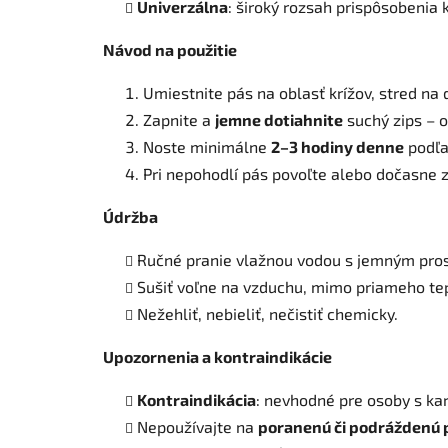
Univerzálna
: široký rozsah prispôsobenia
Návod na použitie
Umiestnite pás na oblasť krížov, stred na d
Zapnite a
jemne dotiahnite
suchý zips – 
Noste minimálne
2–3 hodiny denne
podľa
Pri nepohodlí pás povoľte alebo dočasne z
Údržba
Ručné pranie vlažnou vodou s jemným pro
Sušiť voľne na vzduchu, mimo priameho tep
Nežehliť, nebieliť, nečistiť chemicky.
Upozornenia a kontraindikácie
Kontraindikácia
: nevhodné pre osoby s ka
Nepoužívajte na
poranenú či podráždenú