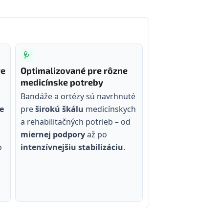
🩺
re
Optimalizované pre rôzne
medicínske potreby
Bandáže a ortézy sú navrhnuté
e
pre
širokú škálu
medicínskych
a rehabilitačných potrieb – od
miernej podpory
až po
o
intenzívnejšiu stabilizáciu
.