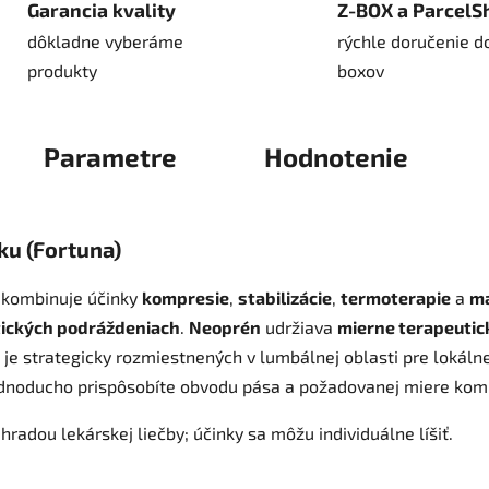
Garancia kvality
Z-BOX a ParcelS
dôkladne vyberáme
rýchle doručenie d
produkty
boxov
Parametre
Hodnotenie
u (Fortuna)
 kombinuje účinky
kompresie
,
stabilizácie
,
termoterapie
a
ma
ických podráždeniach
.
Neoprén
udržiava
mierne terapeutic
je strategicky rozmiestnených v lumbálnej oblasti pre lokáln
dnoducho prispôsobíte obvodu pása a požadovanej miere kom
dou lekárskej liečby; účinky sa môžu individuálne líšiť.