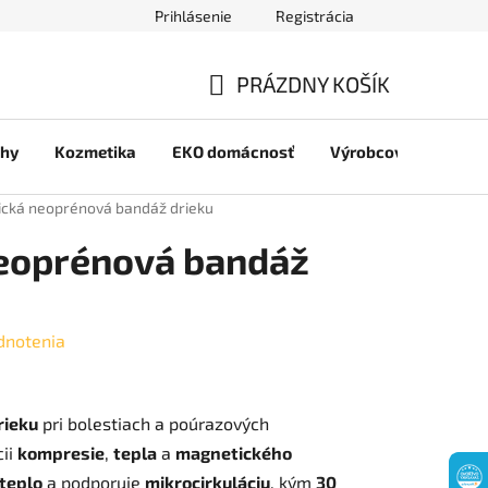
Prihlásenie
Registrácia
jov
PRÁZDNY KOŠÍK
NÁKUPNÝ
chy
Kozmetika
EKO domácnosť
Výrobcovia
Pre 
KOŠÍK
cká neoprénová bandáž drieku
eoprénová bandáž
dnotenia
rieku
pri bolestiach a poúrazových
ii
kompresie
,
tepla
a
magnetického
teplo
a podporuje
mikrocirkuláciu
, kým
30