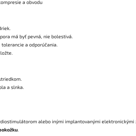
 kompresie a obvodu
riek.
opora má byť pevná, nie bolestivá.
 tolerancie a odporúčania.
ložte.
striedkom.
la a slnka.
rdiostimulátorom alebo inými implantovanými elektronickými 
 pokožku
.