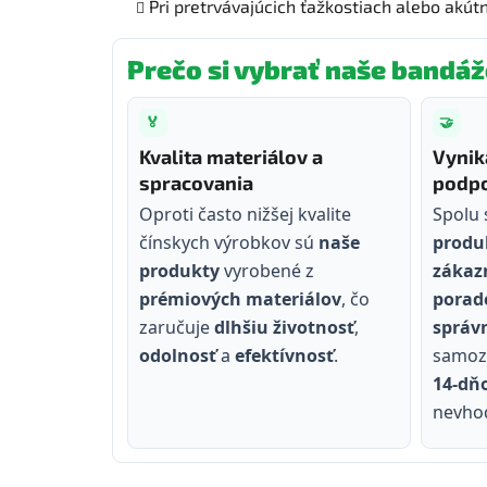
Pri pretrvávajúcich ťažkostiach alebo akútn
Prečo si vybrať naše bandáž
🏅
🤝
Kvalita materiálov a
Vynik
spracovania
podpo
Oproti často nižšej kvalite
Spolu
čínskych výrobkov sú
naše
produ
produkty
vyrobené z
zákaz
prémiových materiálov
, čo
porade
zaručuje
dlhšiu životnosť
,
správ
odolnosť
a
efektívnosť
.
samozr
14‑dň
nevho