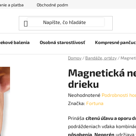
nie a platba
Obchodné podmienky
Ochrana osobných úda
ekové balenia
Osobná starostlivosť
Kompresné panču
Domov
/
Bandáže, ortézy
/
Magneti
Magnetická n
drieku
Priemerné
Neohodnotené
Podrobnosti ho
hodnotenie
Značka:
Fortuna
produktu
Prináša
cítenú úľavu a oporu d
je
podráždeniach vďaka kombinác
0,0
pôsobenia
.
Neoprén
udržiava
z