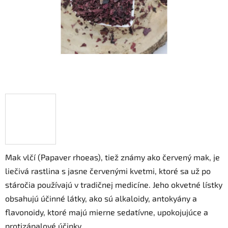
Mak vlčí (Papaver rhoeas), tiež známy ako červený mak, je
liečivá rastlina s jasne červenými kvetmi, ktoré sa už po
stáročia používajú v tradičnej medicíne. Jeho okvetné lístky
obsahujú účinné látky, ako sú alkaloidy, antokyány a
flavonoidy, ktoré majú mierne sedatívne, upokojujúce a
protizápalové účinky.