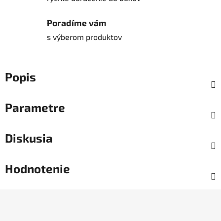
Poradíme vám
s výberom produktov
Popis
Parametre
Diskusia
Hodnotenie
Z
á
p