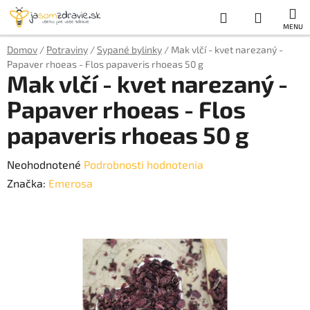
Prejsť
Hľadať
NÁKUP
na
obsah
KOŠÍK
Domov
/
Potraviny
/
Sypané bylinky
/
Mak vlčí - kvet narezaný -
Papaver rhoeas - Flos papaveris rhoeas 50 g
Mak vlčí - kvet narezaný -
Papaver rhoeas - Flos
papaveris rhoeas 50 g
Priemerné
Neohodnotené
Podrobnosti hodnotenia
hodnotenie
Značka:
Emerosa
produktu
je
0,0
z
5
hviezdičiek.