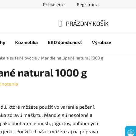
Prihlásenie
Registrácia
jov
PRÁZDNY KOŠÍK
NÁKUPNÝ
chy
Kozmetika
EKO domácnosť
Výrobcovia
Pre 
KOŠÍK
nka a sušené ovocie
/
Mandle nelúpané natural 1000 g
né natural 1000 g
dnotenia
dlí, ktoré môžete použiť vo varení a pečení,
 ako zdravú maškrtu. Mandle sú nesolené a
j ako obohatenie müsli, jogurtov, obľúbených
 jedál. Použiť ich však môžete aj na prípravu