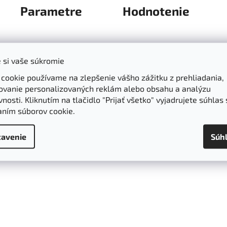
Parametre
Hodnotenie
 si vaše súkromie
é. Majú lahodnú chuť a typickú mandľovú vôňu.
Spomedzi všet
 cookie používame na zlepšenie vášho zážitku z prehliadania,
a varenie a pečenie.
ovanie personalizovaných reklám alebo obsahu a analýzu
nosti. Kliknutím na tlačidlo "Prijať všetko" vyjadrujete súhlas 
enie, vďaka vysokému obsahu arginínu aj krvný obeh a uvoľne
aním súborov cookie.
lesterolu a sú nápomocné aj pri predchádzaniu vzniku cukrovk
avenie
Súh
 / 631