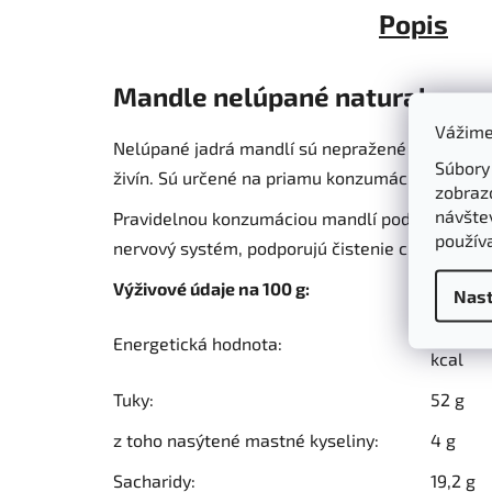
Popis
Mandle nelúpané natural
Vážime
Nelúpané jadrá mandlí sú nepražené a nesolen
Súbory
živín. Sú určené na priamu konzumáciu, ale aj n
zobraz
návštev
Pravidelnou konzumáciou mandlí podporíte tráv
použív
nervový systém, podporujú čistenie ciev od cho
Výživové údaje na 100 g:
Nast
2642 kJ
Energetická hodnota:
kcal
Tuky:
52 g
z toho nasýtené mastné kyseliny:
4 g
Sacharidy:
19,2 g