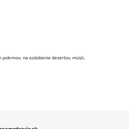
h pokrmov, na ozdobenie dezertov, müsli,
jasomzdravie.sk