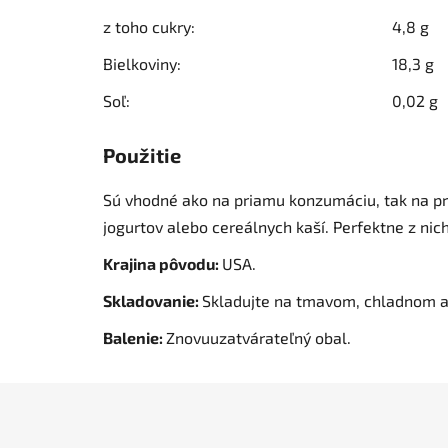
z toho cukry:
4,8 g
Bielkoviny:
18,3 g
Soľ:
0,02 g
Použitie
Sú vhodné ako na priamu konzumáciu, tak na pr
jogurtov alebo cereálnych kaší. Perfektne z nic
Krajina pôvodu:
USA.
Skladovanie:
Skladujte na tmavom, chladnom 
Balenie:
Znovuuzatvárateľný obal.
Z
á