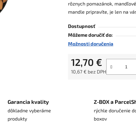
rôznych pomazánok, mandľovéh
hviezdičiek.
mandle pripravíte, je len na vá
Dostupnosť
Môžeme doručiť do:
Možnosti doručenia
12,70 €
10,67 € bez DPH
Jednotková cena:
Garancia kvality
Z-BOX a ParcelS
dôkladne vyberáme
rýchle doručenie d
produkty
boxov