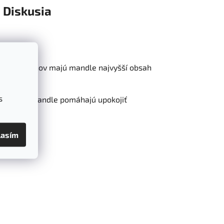
Diskusia
kých orechov majú mandle najvyšší obsah
s
nie ciev. Mandle pomáhajú upokojiť
y 2. typu.
lasím