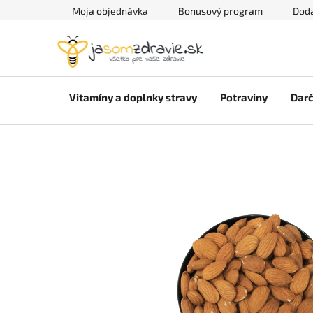
Prejsť
Moja objednávka
Bonusový program
Doda
na
obsah
Vitamíny a doplnky stravy
Potraviny
Darč