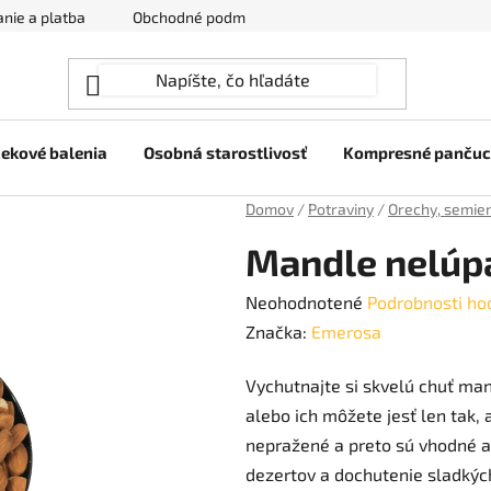
nie a platba
Obchodné podmienky
Ochrana osobných úda
ekové balenia
Osobná starostlivosť
Kompresné panču
Domov
/
Potraviny
/
Orechy, semie
Mandle nelúpa
Priemerné
Neohodnotené
Podrobnosti ho
hodnotenie
Značka:
Emerosa
produktu
Vychutnajte si skvelú chuť man
je
alebo ich môžete jesť len tak,
0,0
nepražené a preto sú vhodné a
z
dezertov a dochutenie sladkých
5