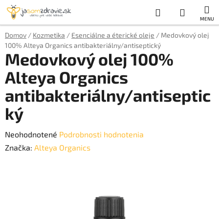
Prejsť
Hľadať
NÁKUP
na
obsah
KOŠÍK
Domov
/
Kozmetika
/
Esenciálne a éterické oleje
/
Medovkový olej
100% Alteya Organics antibakteriálny/antiseptický
Medovkový olej 100%
Alteya Organics
antibakteriálny/antiseptic
ký
Priemerné
Neohodnotené
Podrobnosti hodnotenia
hodnotenie
Značka:
Alteya Organics
produktu
je
0,0
z
5