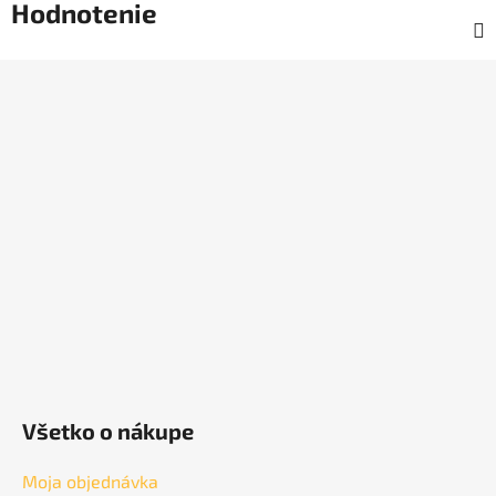
Hodnotenie
Z
á
p
ä
t
i
e
Všetko o nákupe
Moja objednávka