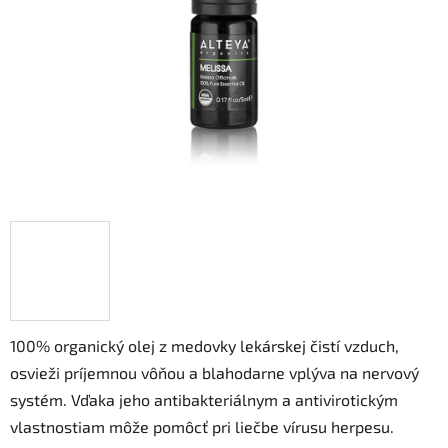
hviezdičiek.
100% organický olej z medovky lekárskej čistí vzduch,
osvieži príjemnou vôňou a blahodarne vplýva na nervový
systém. Vďaka jeho antibakteriálnym a antivirotickým
vlastnostiam môže pomôcť pri liečbe vírusu herpesu.