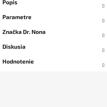
Popis
Parametre
Značka
Dr. Nona
Diskusia
Hodnotenie
Z
á
p
ä
t
i