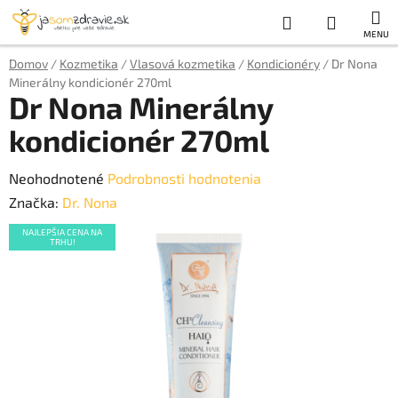
Prejsť
Hľadať
NÁKUP
na
obsah
KOŠÍK
Domov
/
Kozmetika
/
Vlasová kozmetika
/
Kondicionéry
/
Dr Nona
Minerálny kondicionér 270ml
Dr Nona Minerálny
kondicionér 270ml
Priemerné
Neohodnotené
Podrobnosti hodnotenia
hodnotenie
Značka:
Dr. Nona
produktu
NAJLEPŠIA CENA NA
TRHU!
je
0,0
z
5
hviezdičiek.