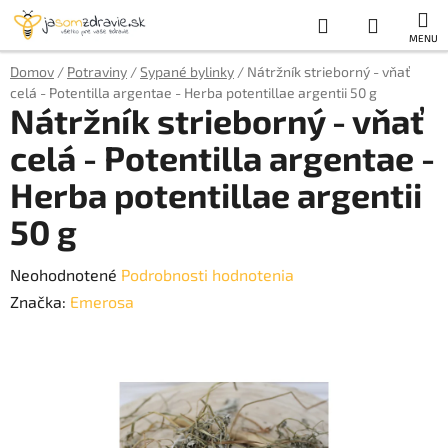
Prejsť
Hľadať
NÁKUP
na
obsah
KOŠÍK
Domov
/
Potraviny
/
Sypané bylinky
/
Nátržník strieborný - vňať
celá - Potentilla argentae - Herba potentillae argentii 50 g
Nátržník strieborný - vňať
celá - Potentilla argentae -
Herba potentillae argentii
50 g
Priemerné
Neohodnotené
Podrobnosti hodnotenia
hodnotenie
Značka:
Emerosa
produktu
je
0,0
z
5