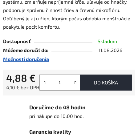
systému, zmierňuje nepríjemné kŕče, uľavuje od hnačky,
podporuje správnu činnosť čriev a črevnú mikroflóru.
Obľúbený je aj u žien, ktorým počas obdobia menštruácie
poskytuje pocit komfortu.
Dostupnosť
Skladom
Môžeme doručiť do:
11.08.2026
Možnosti doručenia
4,88 €
DO KOŠÍKA
4,10 € bez DPH
Jednotková cena:
Doručíme do 48 hodín
pri nákupe do 10:00 hod.
Garancia kvality