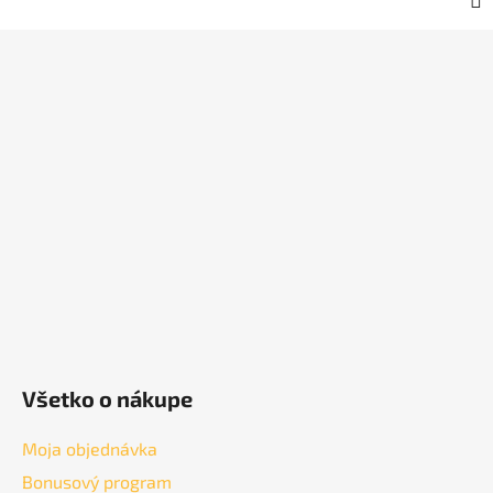
Z
á
p
ä
t
i
e
Všetko o nákupe
Moja objednávka
Bonusový program