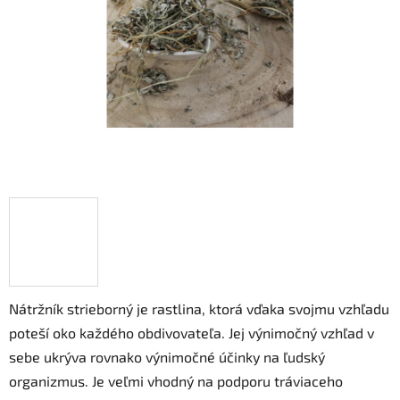
hviezdičiek.
Nátržník strieborný je rastlina, ktorá vďaka svojmu vzhľadu
poteší oko každého obdivovateľa. Jej výnimočný vzhľad v
sebe ukrýva rovnako výnimočné účinky na ľudský
organizmus. Je veľmi vhodný na podporu tráviaceho