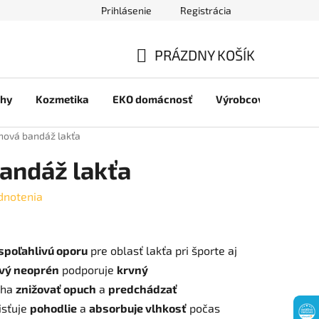
Prihlásenie
Registrácia
jov
PRÁZDNY KOŠÍK
NÁKUPNÝ
chy
Kozmetika
EKO domácnosť
Výrobcovia
Pre 
KOŠÍK
ová bandáž lakťa
andáž lakťa
dnotenia
spoľahlivú oporu
pre oblasť lakťa pri športe aj
ivý neoprén
podporuje
krvný
áha
znižovať opuch
a
predchádzať
isťuje
pohodlie
a
absorbuje vlhkosť
počas