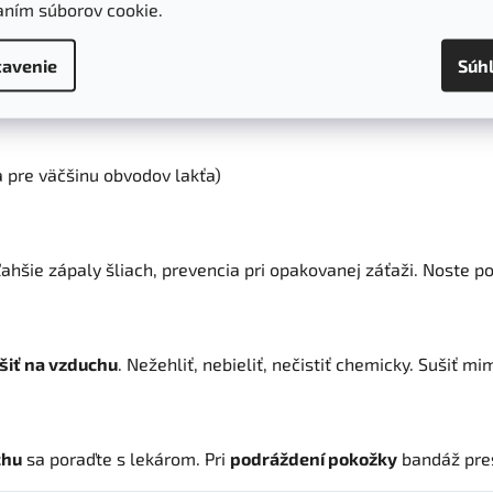
aním súborov cookie.
avenie
Súh
a pre väčšinu obvodov lakťa)
 ľahšie zápaly šliach, prevencia pri opakovanej záťaži. Noste 
šiť na vzduchu
. Nežehliť, nebieliť, nečistiť chemicky. Sušiť m
chu
sa poraďte s lekárom. Pri
podráždení pokožky
bandáž pre