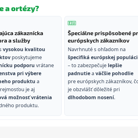
e a ortézy?
🇪🇺
ajúca zákaznícka
Špeciálne prispôsobené p
ra a služby
európskych zákazníkov
 s
vysokou kvalitou
Navrhnuté s ohľadom na
ktov
poskytujeme
špecifiká európskej populáci
nícku podporu
vrátane
– to zabezpečuje
lepšie
nstva pri výbere
padnutie
a
väčšie pohodlie
neho produktu
a
pre európskych zákazníkov, č
ejmosťou je aj
je obzvlášť dôležité pri
ová možnosť vrátenia
dlhodobom nosení
.
dného produktu.