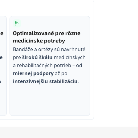
🩺
re
Optimalizované pre rôzne
medicínske potreby
Bandáže a ortézy sú navrhnuté
e
pre
širokú škálu
medicínskych
a rehabilitačných potrieb – od
miernej podpory
až po
o
intenzívnejšiu stabilizáciu
.