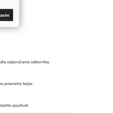
lasím
podľa odporúčania odborníka.
imo priameho tepla.
staňte používať.