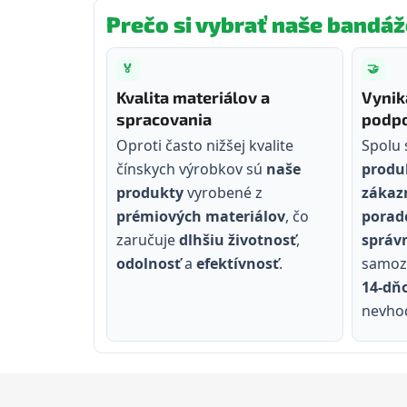
Prečo si vybrať naše bandáž
🏅
🤝
Kvalita materiálov a
Vynik
spracovania
podpo
Oproti často nižšej kvalite
Spolu
čínskych výrobkov sú
naše
produ
produkty
vyrobené z
zákaz
prémiových materiálov
, čo
porade
zaručuje
dlhšiu životnosť
,
správ
odolnosť
a
efektívnosť
.
samozr
14‑dň
nevho
Z