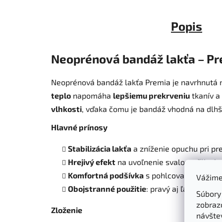
Popis
Neoprénová bandáž lakťa – P
Neoprénová bandáž lakťa Premia je navrhnutá 
teplo
napomáha
lepšiemu prekrveniu
tkanív a
vlhkosti
, vďaka čomu je bandáž vhodná na dlhš
Hlavné prínosy
Stabilizácia lakťa
a zníženie opuchu pri pr
Hrejivý efekt
na uvoľnenie svalov a šliach
Komfortná podšívka
s pohlcovaním vlhkos
Vážime
Obojstranné použitie
: pravý aj ľavý lakeť
Súbory
zobraz
Zloženie
návštev