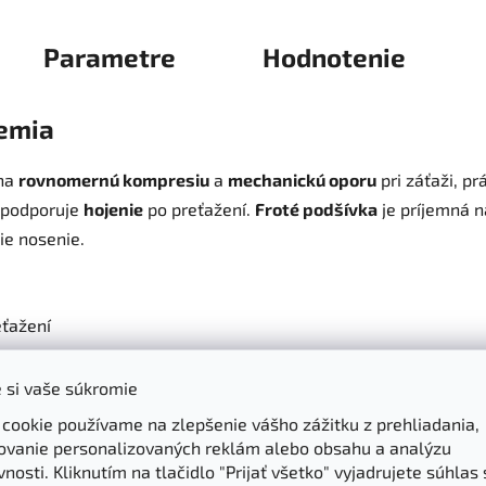
Parametre
Hodnotenie
remia
na
rovnomernú kompresiu
a
mechanickú oporu
pri záťaži, pr
 podporuje
hojenie
po preťažení.
Froté podšívka
je príjemná n
ie nosenie.
eťažení
ti
 si vaše súkromie
 cookie používame na zlepšenie vášho zážitku z prehliadania,
ovanie personalizovaných reklám alebo obsahu a analýzu
nosti. Kliknutím na tlačidlo "Prijať všetko" vyjadrujete súhlas 