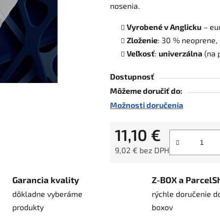
nosenia.
hviezdičiek.
Vyrobené v Anglicku
– eu
Zloženie
: 30 % neoprene,
Veľkosť
:
univerzálna
(na 
Dostupnosť
Môžeme doručiť do:
Možnosti doručenia
11,10 €
9,02 € bez DPH
Jednotková cena:
Garancia kvality
Z-BOX a ParcelS
dôkladne vyberáme
rýchle doručenie d
produkty
boxov