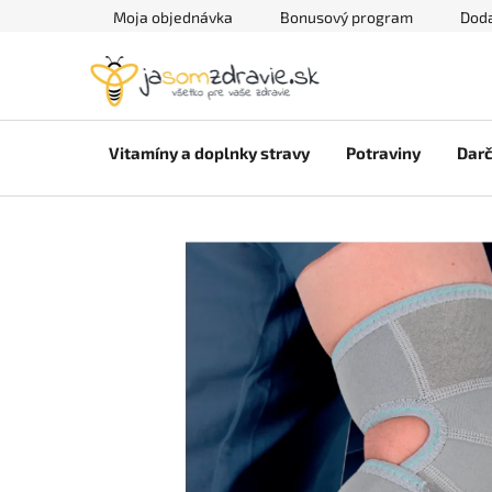
Prejsť
Moja objednávka
Bonusový program
Doda
na
obsah
Vitamíny a doplnky stravy
Potraviny
Darč