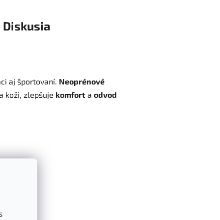
Diskusia
áci aj športovaní.
Neoprénové
a koži, zlepšuje
komfort
a
odvod
s