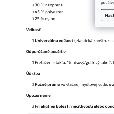
použív
30 % neoprene
45 % polyester
Nast
25 % nylon
Veľkosť
Univerzálna veľkosť
(elastická konštrukci
Odporúčané použitie
Preťaženie lakťa, “tenisový/golfový lakeť”,
Údržba
Ručné pranie
vo vlažnej mydlovej vode,
su
Upozornenie
Pri
akútnej bolesti, necitlivosti alebo opu