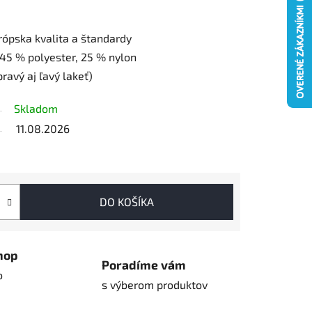
rópska kvalita a štandardy
 45 % polyester, 25 % nylon
pravý aj ľavý lakeť)
Skladom
11.08.2026
DO KOŠÍKA
hop
Poradíme vám
o
s výberom produktov