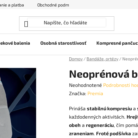
nie a platba
Obchodné podmienky
Ochrana osobných úda
ekové balenia
Osobná starostlivosť
Kompresné panču
Domov
/
Bandáže, ortézy
/
Neoprén
Neoprénová b
Priemerné
Neohodnotené
Podrobnosti ho
hodnotenie
Značka:
Premia
produktu
Prináša
stabilnú kompresiu
a
je
každodenných aktivitách.
Hrej
0,0
obeh
a
regeneráciu
, čím pom
z
zraneniam
.
Froté podšívka
za
5