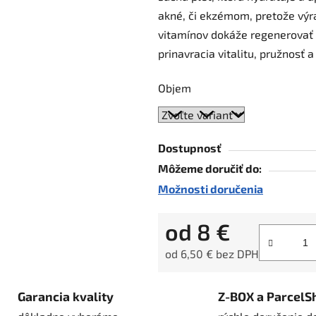
akné, či ekzémom, pretože výra
5
vitamínov dokáže regenerovať 
hviezdičiek.
prinavracia vitalitu, pružnosť a
Objem
Dostupnosť
Môžeme doručiť do:
Možnosti doručenia
od
8 €
od
6,50 €
bez DPH
Jednotková cena:
Garancia kvality
Z-BOX a ParcelS