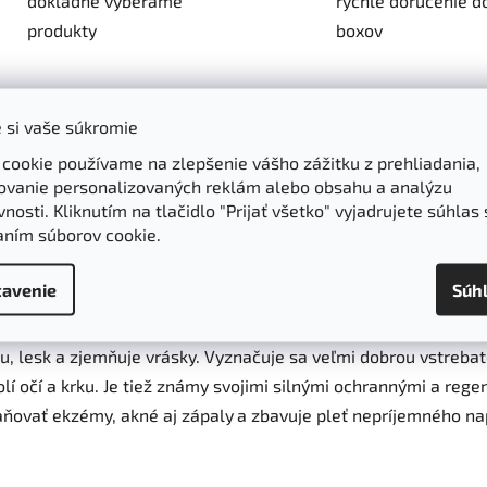
dôkladne vyberáme
rýchle doručenie d
produkty
boxov
Parametre
Hodnotenie
 si vaše súkromie
 cookie používame na zlepšenie vášho zážitku z prehliadania,
% Alteya Organics 50 ml
ovanie personalizovaných reklám alebo obsahu a analýzu
nosti. Kliknutím na tlačidlo "Prijať všetko" vyjadrujete súhlas 
aním súborov cookie.
r Prunus Armeniaca, lisovaním za studena. Má svetlo-žltú fa
ejov, ktoré sú bohaté na
vitamín B17 - skvelého bojovníka pr
avenie
Súh
ko
biostimulátory pre rozličné psychologické a biochemické 
tie v kozmetike a medicíne je naozaj široké a ich účinky sú d
, lesk a zjemňuje vrásky. Vyznačuje sa
veľmi dobrou vstrebat
í očí a krku.
Je tiež známy svojimi silnými ochrannými a reg
aňovať
ekzémy, akné aj zápaly
a zbavuje pleť nepríjemného na