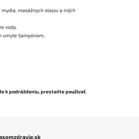
by mydla, masážnych olejov a iných
ze vody,
otom umyte šampónom,
de k podráždeniu, prestaňte používať.
jasomzdravie.sk