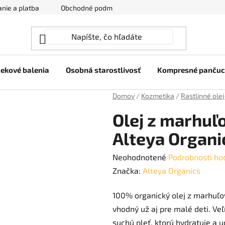
nie a platba
Obchodné podmienky
Ochrana osobných úda
ekové balenia
Osobná starostlivosť
Kompresné panču
Domov
/
Kozmetika
/
Rastlinné ole
Olej z marhuľ
Alteya Organi
Priemerné
Neohodnotené
Podrobnosti ho
hodnotenie
Značka:
Alteya Organics
produktu
100% organický olej z marhuľov
je
vhodný už aj pre malé deti. Ve
0,0
suchú pleť, ktorú hydratuje a u
z