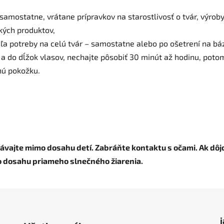
o samostatne, vrátane prípravkov na starostlivosť o tvár, výro
ckých produktov,
ľa potreby na celú tvár – samostatne alebo po ošetrení na bá
y a do dĺžok vlasov, nechajte pôsobiť 30 minút až hodinu, p
nú pokožku.
ávajte mimo dosahu detí. Zabráňte kontaktu s očami. Ak dôj
o dosahu priameho slnečného žiarenia.