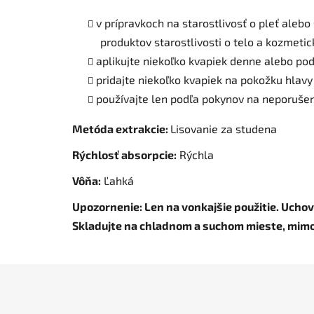
v prípravkoch na starostlivosť o pleť aleb
produktov starostlivosti o telo a kozmeti
aplikujte niekoľko kvapiek denne alebo pod
pridajte niekoľko kvapiek na pokožku hlav
používajte len podľa pokynov na neporuše
Metóda extrakcie
:
Lisovanie za studena
Rýchlosť absorpci
e
:
Rýchla
Vôňa:
Ľahká
Upozornenie: Len na vonkajšie použitie. Uchov
Skladujte na chladnom a suchom mieste, mim
Z
á