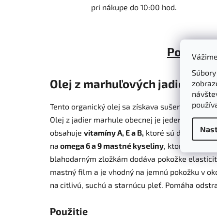
pri nákupe do 10:00 hod.
Popis
Vážime
Súbory
Olej z marhuľových jadier 100
zobraz
návštev
použív
Tento organický olej sa získava sušených jadie
Olej z jadier marhule obecnej je jeden z tých ol
Nast
obsahuje
vitamíny A, E a B,
ktoré sú dôležité a
na
omega 6 a 9 mastné kyseliny
, ktorých využi
blahodarným zložkám dodáva pokožke elasticitu
mastný film a je vhodný na jemnú pokožku v okol
na
citlivú, suchú a starnúcu pleť
. Pomáha odstr
Použitie