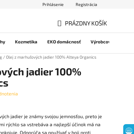
Prihlásenie
Registrácia
jov
PRÁZDNY KOŠÍK
NÁKUPNÝ
chy
Kozmetika
EKO domácnosť
Výrobcovia
Pre 
KOŠÍK
je
/
Olej z marhuľových jadier 100% Alteya Organics
ových jadier 100%
cs
dnotenia
ých jadier je známy svojou jemnosťou, preto je
ľmi rýchlo sa vstrebáva a najlepší účinok má na
pokojuje. Odporúča sa používať v boji proti