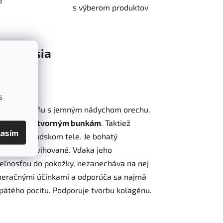
o
s výberom produktov
Diskusia
s
rbu a sýtu vôňu s jemným nádychom orechu.
oti rakovinotvorným bunkám
. Taktiež
lasím
procesy
v ľudskom tele. Je bohatý
lhodobo vyzdvihované. Vďaka jeho
eľnosťou do pokožky, nezanecháva na nej
eneračnými účinkami a odporúča sa najmä
pätého pocitu. Podporuje tvorbu
kolagénu.