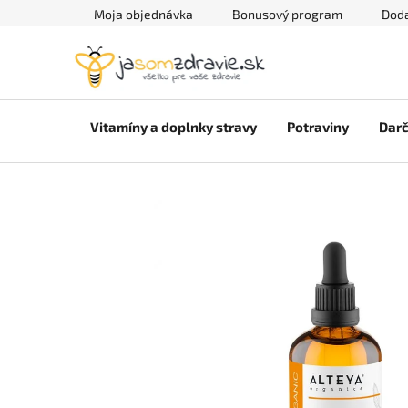
Prejsť
Moja objednávka
Bonusový program
Doda
na
obsah
Vitamíny a doplnky stravy
Potraviny
Darč