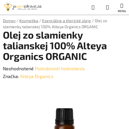
Prejsť
Hľadať
NÁKUP
na
obsah
KOŠÍK
Domov
/
Kozmetika
/
Esenciálne a éterické oleje
/
Olej zo
slamienky talianskej 100% Alteya Organics ORGANIC
Olej zo slamienky
talianskej 100% Alteya
Organics ORGANIC
Priemerné
Neohodnotené
Podrobnosti hodnotenia
hodnotenie
Značka:
Alteya Organics
produktu
je
0,0
z
5
hviezdičiek.