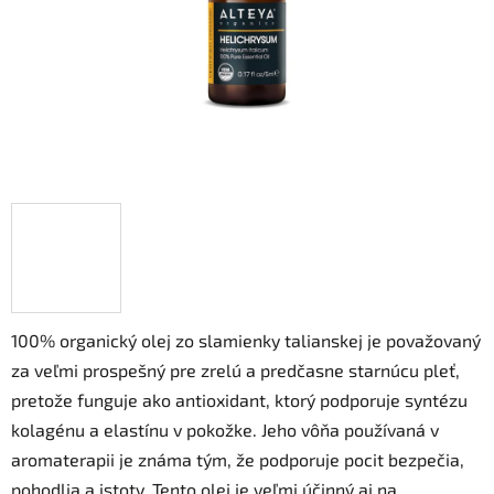
100% organický olej zo slamienky talianskej je považovaný
za veľmi prospešný pre zrelú a predčasne starnúcu pleť,
pretože funguje ako antioxidant, ktorý podporuje syntézu
kolagénu a elastínu v pokožke. Jeho vôňa používaná v
aromaterapii je známa tým, že podporuje pocit bezpečia,
pohodlia a istoty. Tento olej je veľmi účinný aj na