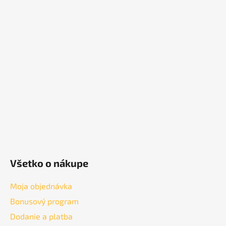
á
p
ä
t
i
e
Všetko o nákupe
Moja objednávka
Bonusový program
Dodanie a platba