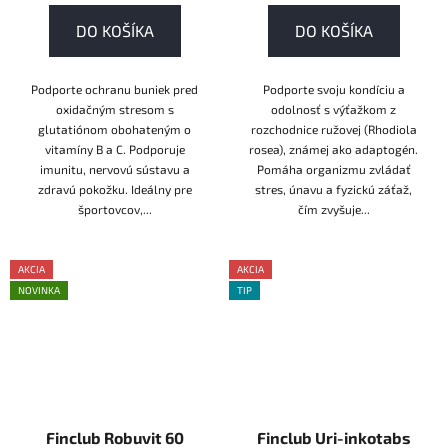
DO KOŠÍKA
DO KOŠÍKA
Podporte ochranu buniek pred
Podporte svoju kondíciu a
oxidačným stresom s
odolnosť s výťažkom z
glutatiónom obohateným o
rozchodnice ružovej (Rhodiola
vitamíny B a C. Podporuje
rosea), známej ako adaptogén.
imunitu, nervovú sústavu a
Pomáha organizmu zvládať
zdravú pokožku. Ideálny pre
stres, únavu a fyzickú záťaž,
športovcov,...
čím zvyšuje...
AKCIA
AKCIA
NOVINKA
TIP
AKCE
AKCE
Finclub Robuvit 60
Finclub Uri-inkotabs