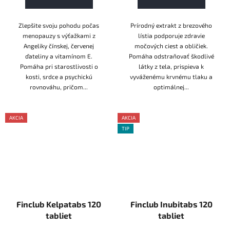
Zlepšite svoju pohodu počas
Prírodný extrakt z brezového
menopauzy s výťažkami z
lístia podporuje zdravie
Angeliky čínskej, červenej
močových ciest a obličiek.
ďateliny a vitamínom E.
Pomáha odstraňovať škodlivé
Pomáha pri starostlivosti o
látky z tela, prispieva k
kosti, srdce a psychickú
vyváženému krvnému tlaku a
rovnováhu, pričom...
optimálnej...
AKCIA
AKCIA
AKCE
TIP
AKCE
Finclub Kelpatabs 120
Finclub Inubitabs 120
tabliet
tabliet