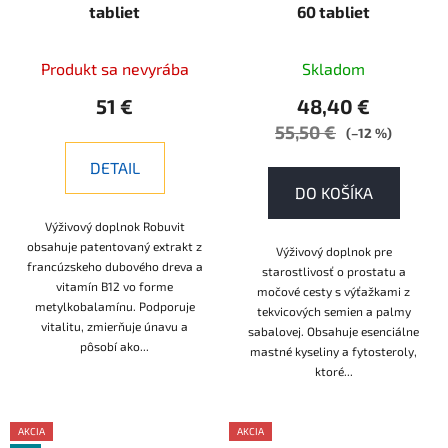
tabliet
60 tabliet
Produkt sa nevyrába
Skladom
51 €
48,40 €
55,50 €
(–12 %)
DETAIL
DO KOŠÍKA
Výživový doplnok Robuvit
obsahuje patentovaný extrakt z
Výživový doplnok pre
francúzskeho dubového dreva a
starostlivosť o prostatu a
vitamín B12 vo forme
močové cesty s výťažkami z
metylkobalamínu. Podporuje
tekvicových semien a palmy
vitalitu, zmierňuje únavu a
sabalovej. Obsahuje esenciálne
pôsobí ako...
mastné kyseliny a fytosteroly,
ktoré...
AKCIA
AKCIA