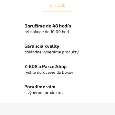
l
k
HORE
á
o
d
v
a
a
n
c
Doručíme do 48 hodín
i
i
pri nákupe do 10:00 hod.
e
e
p
Garancia kvality
r
dôkladne vyberáme produkty
v
k
y
Z-BOX a ParcelShop
v
rýchle doručenie do boxov
ý
p
Poradíme vám
i
s
s výberom produktov
u
Z
á