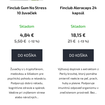
r
Finclub Gum No Stress
Finclub Aleracaps 24
o
10 žuvačiek
kapsúl
d
u
k
Skladom
Skladom
t
4,84 €
18,15 €
o
5,50 €
21 €
(–12 %)
(–13 %)
v
DO KOŠÍKA
DO KOŠÍKA
Žuvačky s L-tryptofánom,
Výživový doplnok s extraktom z
medovkou a šišiakom pre
Perily krovitej, ktorý pomáha
psychickú pohodu a relaxáciu.
zmierniť reakcie na peľ, prach,
Podporujú dobrú náladu,
huby a plesne. Podporuje
kognitívne zdravie a spánok.
imunitnú odpoveď organizmu v
Ideálne pri zvýšenom strese
znečistenom prostredí. Bez...
alebo náročných...