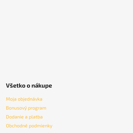
p
ä
t
i
e
Všetko o nákupe
Moja objednávka
Bonusový program
Dodanie a platba
Obchodné podmienky