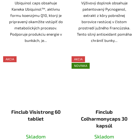
Ubiquinol caps obsahuje
Výživový doplnok obsahuje
Kaneka Ubiquinol™, aktívnu
patentovaný Pycnogenol,
formu koenzýmu Q10, ktorý je
extrakt z kôry pobrežnej
pripravený okamžite vstúpiť do
borovice rastúcej v čistom
metabolických procesov.
prostredí južného Francúzska.
Podporuje produkciu energie v
Tento silný antioxidant pomáha
bunkách, je...
chrániť bunky...
AKCIA
AKCIA
AKCE
NOVINKA
AKCE
Finclub Visistrong 60
Finclub
tabliet
Colharmonycaps 30
kapsúl
Skladom
Skladom