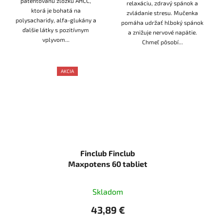
patentovanú zložku AHCC,
relaxáciu, zdravý spánok a
ktorá je bohatá na
zvládanie stresu. Mučenka
polysacharidy, alfa-glukány a
pomáha udržať hlboký spánok
ďalšie látky s pozitívnym
a znižuje nervové napätie.
vplyvom...
Chmeľ pôsobí...
AKCIA
AKCE
Finclub Finclub
Maxpotens 60 tabliet
Skladom
43,89 €