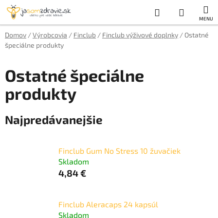
Prejsť
Hľadať
NÁKUP
na
obsah
KOŠÍK
Domov
/
Výrobcovia
/
Finclub
/
Finclub výživové doplnky
/
Ostatné
špeciálne produkty
Ostatné špeciálne
produkty
Najpredávanejšie
Finclub Gum No Stress 10 žuvačiek
Skladom
4,84 €
Finclub Aleracaps 24 kapsúl
Skladom