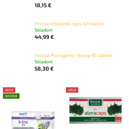
18,15 €
Finclub Ubiquinol caps 40 kapsúl
Skladom
44,99 €
Finclub Pycnogenol Strong 60 tabliet
Skladom
58,30 €
V
AKCIA
AKCIA
ý
NOVINKA
AKCE
p
i
s
p