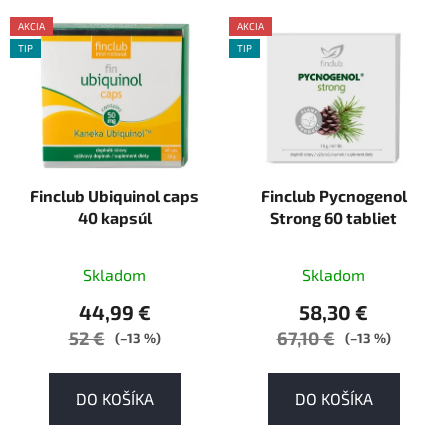
AKCIA
AKCIA
TIP
TIP
AKCE
AKCE
Finclub Ubiquinol caps
Finclub Pycnogenol
40 kapsúl
Strong 60 tabliet
Skladom
Skladom
44,99 €
58,30 €
52 €
67,10 €
(–13 %)
(–13 %)
DO KOŠÍKA
DO KOŠÍKA