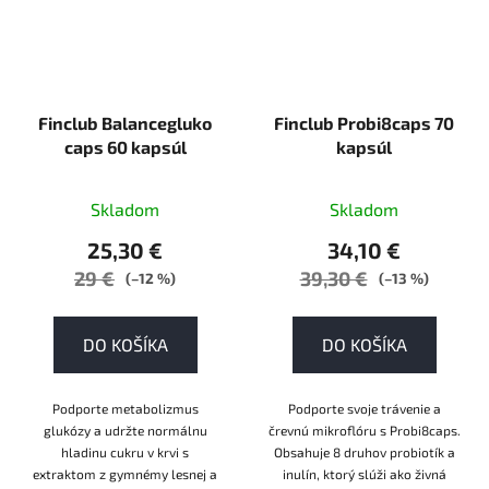
Finclub Balancegluko
Finclub Probi8caps 70
caps 60 kapsúl
kapsúl
Skladom
Skladom
25,30 €
34,10 €
29 €
39,30 €
(–12 %)
(–13 %)
DO KOŠÍKA
DO KOŠÍKA
Podporte metabolizmus
Podporte svoje trávenie a
glukózy a udržte normálnu
črevnú mikroflóru s Probi8caps.
hladinu cukru v krvi s
Obsahuje 8 druhov probiotík a
extraktom z gymnémy lesnej a
inulín, ktorý slúži ako živná