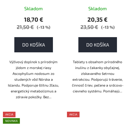
Skladom
Skladom
18,70 €
20,35 €
21,50 €
23,50 €
(–13 %)
(–13 %)
DO KOŠÍKA
DO KOŠÍKA
Výživový doplnok s prírodným
Tablety s obsahom prírodného
jódom z morskej riasy
inulínu z čakanky obyčajnej,
Ascophyllum nodosum zo
získavaného šetrnou
studených vôd Nórska a
extrakciou. Podporujú trávenie,
Islandu. Podporuje štítnu žľazu,
činnosť čriev, pečene a srdcovo-
energetický metabolizmus a
cievneho systému. Pomáhajú...
zdravie pokožky. Bez...
AKCIA
AKCIA
NOVINKA
AKCE
AKCE