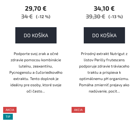
29,70 €
34,10 €
34 €
39,30 €
(–12 %)
(–13 %)
DO KOŠÍKA
DO KOŠÍKA
Podporte svoj zrak a očné
Prírodný extrakt Nutrigut z
zdravie pomocou kombinácie
listov Perilly frutescens
luteínu, zeaxantínu,
podporuje zdravie tráviaceho
Pycnogenolu a čučoriedkového
traktu a prispieva k
extraktu. Tento doplnok je
optimálnemu pH organizmu.
ideálny pre osoby, ktoré svoje
Pomáha zmierniť prejavy ako
oči často...
nadúvanie, pocit...
AKCIA
AKCIA
TIP
AKCE
AKCE