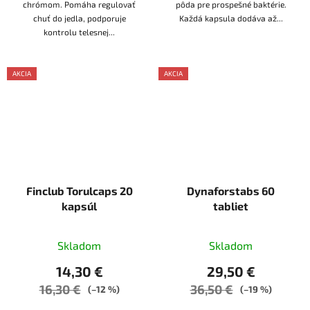
chrómom. Pomáha regulovať
pôda pre prospešné baktérie.
chuť do jedla, podporuje
Každá kapsula dodáva až...
kontrolu telesnej...
AKCIA
AKCIA
AKCE
Finclub Torulcaps 20
Dynaforstabs 60
kapsúl
tabliet
Skladom
Skladom
14,30 €
29,50 €
16,30 €
36,50 €
(–12 %)
(–19 %)