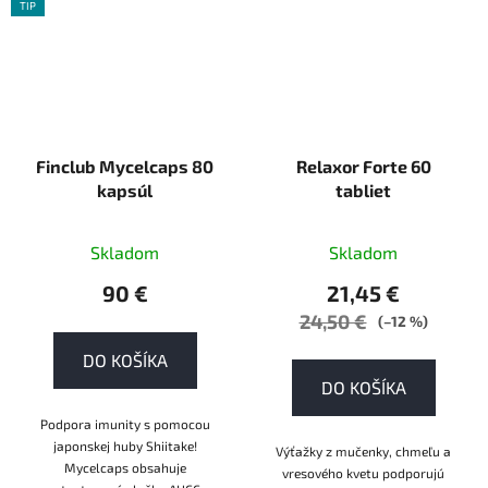
TIP
AKCE
AKCE
Finclub Mycelcaps 80
Relaxor Forte 60
kapsúl
tabliet
Skladom
Skladom
90 €
21,45 €
24,50 €
(–12 %)
DO KOŠÍKA
DO KOŠÍKA
Podpora imunity s pomocou
japonskej huby Shiitake!
Výťažky z mučenky, chmeľu a
Mycelcaps obsahuje
vresového kvetu podporujú