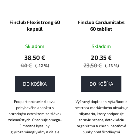
Finclub Flexistrong 60
Finclub Cardumitabs
kapsúl
60 tabliet
Skladom
Skladom
38,50 €
20,35 €
44 €
23,50 €
(–12 %)
(–13 %)
DO KOŠÍKA
DO KOŠÍKA
Podporte zdravie kĺbov a
Výživový doplnok s výťažkom z
pohybového aparátu s
pestreca mariánskeho obsahuje
prírodným extraktom zo slávok
silymarín, ktorý podporuje
zelenoústych. Obsahuje omega-
zdravie pečene, detoxikáciu
3 mastné kyseliny,
organizmu a chráni pečeňové
glykozaminoglykány a ďalšie
bunky pred škodlivými