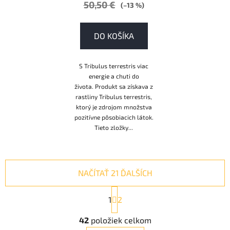
50,50 €
(–13 %)
DO KOŠÍKA
S Tribulus terrestris viac
energie a chuti do
života. Produkt sa získava z
rastliny Tribulus terrestris,
ktorý je zdrojom množstva
pozitívne pôsobiacich látok.
Tieto zložky...
NAČÍTAŤ 21 ĎALŠÍCH
S
1
t
2
r
O
á
42
položiek celkom
v
n