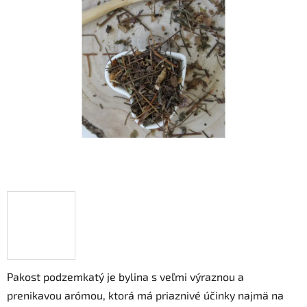
z
5
hviezdičiek.
Pakost podzemkatý je bylina s veľmi výraznou a
prenikavou arómou, ktorá má priaznivé účinky najmä na