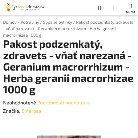
Prejsť
Hľadať
NÁKUP
na
obsah
KOŠÍK
Domov
/
Potraviny
/
Sypané bylinky
/
Pakost podzemkatý, zdravets
- vňať narezaná - Geranium macrorrhizum - Herba geranii
macrorhizae 1000 g
Pakost podzemkatý,
zdravets - vňať narezaná -
Geranium macrorrhizum -
Herba geranii macrorhizae
1000 g
Priemerné
Neohodnotené
Podrobnosti hodnotenia
hodnotenie
Značka:
Emerosa
produktu
je
0,0