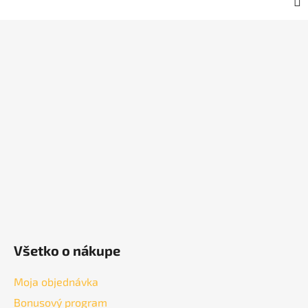
Z
á
p
ä
t
i
e
Všetko o nákupe
Moja objednávka
Bonusový program