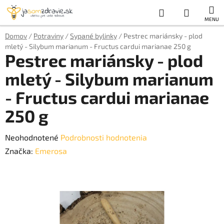
Prejsť
Hľadať
NÁKUP
na
obsah
KOŠÍK
Domov
/
Potraviny
/
Sypané bylinky
/
Pestrec mariánsky - plod
mletý - Silybum marianum - Fructus cardui marianae 250 g
Pestrec mariánsky - plod
mletý - Silybum marianum
- Fructus cardui marianae
250 g
Priemerné
Neohodnotené
Podrobnosti hodnotenia
hodnotenie
Značka:
Emerosa
produktu
je
0,0
z
5