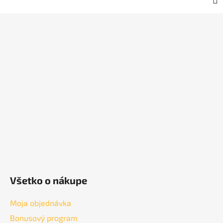
Z
á
p
ä
t
i
e
Všetko o nákupe
Moja objednávka
Bonusový program