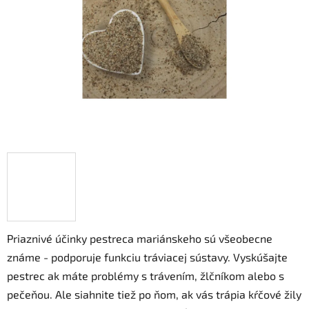
hviezdičiek.
Priaznivé účinky pestreca mariánskeho sú všeobecne
známe - podporuje funkciu tráviacej sústavy. Vyskúšajte
pestrec ak máte problémy s trávením, žlčníkom alebo s
pečeňou. Ale siahnite tiež po ňom, ak vás trápia kŕčové žily