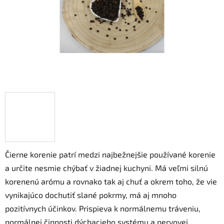
Čierne korenie patrí medzi najbežnejšie používané korenie
a určite nesmie chýbať v žiadnej kuchyni. Má veľmi silnú
korenenú arómu a rovnako tak aj chuť a okrem toho, že vie
vynikajúco dochutiť slané pokrmy, má aj mnoho
pozitívnych účinkov. Prispieva k normálnemu tráveniu,
normálnej činnosti dýchacieho systému a nervovej