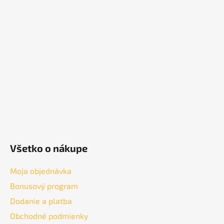
p
ä
t
i
e
Všetko o nákupe
Moja objednávka
Bonusový program
Dodanie a platba
Obchodné podmienky