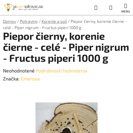
Prejsť
Hľadať
NÁKUP
na
obsah
KOŠÍK
Domov
/
Potraviny
/
Korenie a soli
/
Piepor čierny, korenie čierne -
celé - Piper nigrum - Fructus piperi 1000 g
Piepor čierny, korenie
čierne - celé - Piper nigrum
- Fructus piperi 1000 g
Priemerné
Neohodnotené
Podrobnosti hodnotenia
hodnotenie
Značka:
Emerosa
produktu
je
0,0
z
5
hviezdičiek.