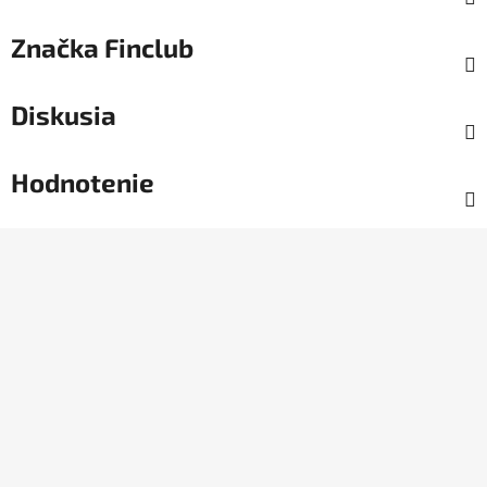
Značka
Finclub
Diskusia
Hodnotenie
Z
á
p
ä
t
i
e