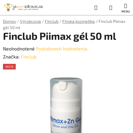
Prejsť
Hľadať
NÁKUP
na
obsah
KOŠÍK
Domov
/
Výrobcovia
/
Finclub
/
Fínska kozmetika
/
Finclub Piimax
gél 50 ml
Finclub Piimax gél 50 ml
Priemerné
Neohodnotené
Podrobnosti hodnotenia
hodnotenie
Značka:
Finclub
produktu
AKCIA
je
AKCE
0,0
z
5
hviezdičiek.