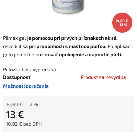
14,80 €
–12 %
Piimax gel
je pomocou pri prvých príznakoch akné
,
osvedčil sa
pri problémoch s mastnou pleťou.
Po aplikácii
gélu je možné pozorovať
upokojenie a napnutie pleti.
Položka bola vypredaná…
Dostupnosť
Produkt sa nevyrába
Možnosti doručenia
14,80 €
–12 %
13 €
10,92 € bez DPH
Jednotková cena: