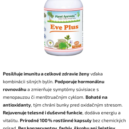
5
hviezdičiek.
Posilňuje imunitu a celkové zdravie ženy
vďaka
kombinácii silných bylín.
Podporuje hormonálnu
rovnováhu
a zmierňuje symptómy súvisiace s
menopauzou či menštruačným cyklom.
Bohaté na
antioxidanty
, tým chráni bunky pred oxidačným stresom.
Rejuvenuje telesné i duševné funkcie
, dodáva energiu a
vitalitu.
Prírodné 100 % rostlinné kapsuly
bez chemických
prísad.
Bez konzervantov, farbív, škrobu ani želatíny
.