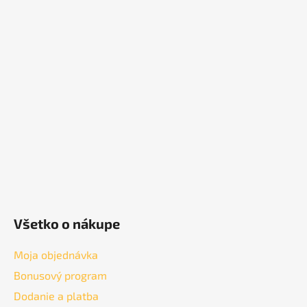
Z
á
p
ä
t
i
e
Všetko o nákupe
Moja objednávka
Bonusový program
Dodanie a platba