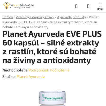
Prejsť
Hľadať
NÁKUP
na
obsah
KOŠÍK
Domov
/
Vitamíny a doplnky stravy
/
Ayurveda produkty
/
Planet
Ayurveda EVE PLUS 60 kapsúl – silné extrakty z rastlín, ktoré sú
bohaté na živiny a antioxidanty
Planet Ayurveda EVE PLUS
60 kapsúl – silné extrakty
z rastlín, ktoré sú bohaté
na živiny a antioxidanty
Priemerné
Neohodnotené
Podrobnosti hodnotenia
hodnotenie
Značka:
Planet Ayurveda
produktu
je
0,0
z