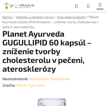
Prejsť
Hľadať
NÁKUP
na
obsah
KOŠÍK
Domov
/
Vitamíny a doplnky stravy
/
Ayurveda produkty
/
Planet
Ayurveda GUGULLIPID 60 kapsúl – zníženie tvorby cholesterolu v
pečeni, aterosklerózy
Planet Ayurveda
GUGULLIPID 60 kapsúl –
zníženie tvorby
cholesterolu v pečeni,
aterosklerózy
Priemerné
Neohodnotené
Podrobnosti hodnotenia
hodnotenie
Značka:
Planet Ayurveda
produktu
je
0,0