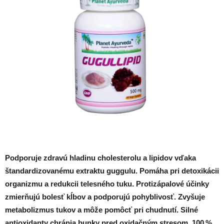
z
5
hviezdičiek.
Podporuje zdravú hladinu cholesterolu a lipidov
vďaka
štandardizovanému extraktu guggulu.
Pomáha pri detoxikácii
organizmu a redukcii telesného tuku
.
Protizápalové účinky
zmierňujú bolesť kĺbov a podporujú pohyblivosť.
Zvyšuje
metabolizmus tukov a môže pomôcť pri chudnutí
.
Silné
antioxidanty chránia bunky pred oxidačným stresom
.
100 %