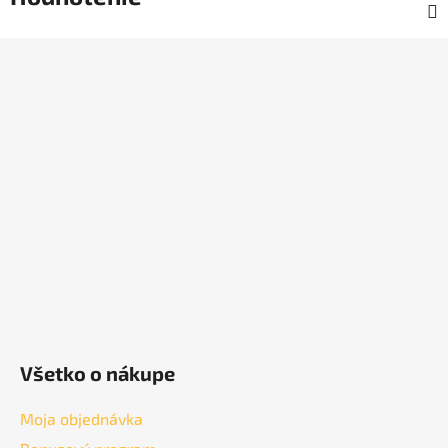
Z
á
p
ä
t
i
e
Všetko o nákupe
Moja objednávka