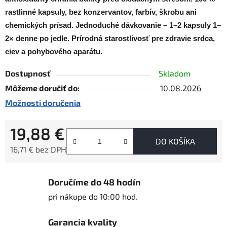
rastlinné kapsuly, bez konzervantov, farbív, škrobu ani
chemických prísad
.
Jednoduché dávkovanie – 1–2 kapsuly 1–
2× denne po jedle
.
Prírodná starostlivosť pre zdravie srdca,
ciev a pohybového aparátu
.
Dostupnosť
Skladom
Môžeme doručiť do:
10.08.2026
Možnosti doručenia
19,88 €
DO KOŠÍKA
16,71 € bez DPH
Jednotková cena:
Doručíme do 48 hodín
pri nákupe do 10:00 hod.
Garancia kvality