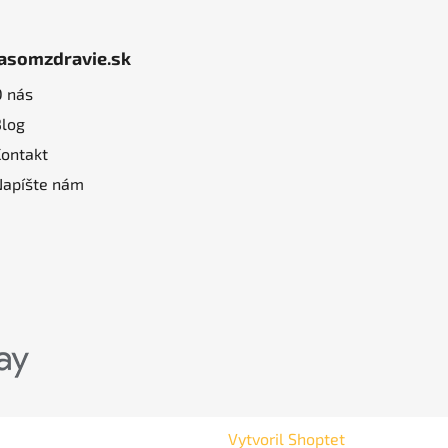
jasomzdravie.sk
O nás
Blog
Kontakt
Napíšte nám
Vytvoril Shoptet