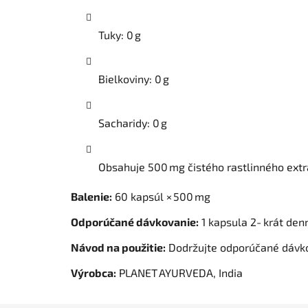
Tuky: 0 g
Bielkoviny: 0 g
Sacharidy: 0 g
Obsahuje 500 mg čistého rastlinného extr
Balenie:
60 kapsúl × 500 mg
Odporúčané dávkovanie:
1 kapsula 2‑krát den
Návod na použitie:
Dodržujte odporúčané dávkov
Výrobca:
PLANET AYURVEDA, India