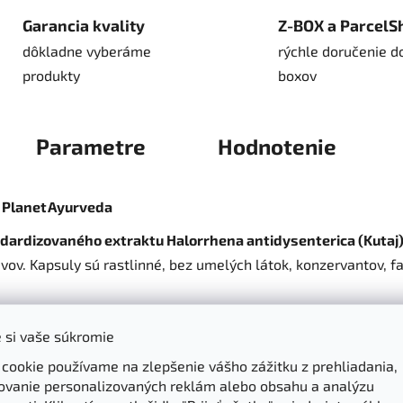
Garancia kvality
Z-BOX a ParcelS
dôkladne vyberáme
rýchle doručenie d
produkty
boxov
Parametre
Hodnotenie
 Planet Ayurveda
dardizovaného extraktu Halorrhena antidysenterica (Kutaj
v. Kapsuly sú rastlinné, bez umelých látok, konzervantov, far
 si vaše súkromie
vstrebávanie živín
 cookie používame na zlepšenie vášho zážitku z prehliadania,
ovanie personalizovaných reklám alebo obsahu a analýzu