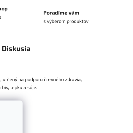
hop
Poradíme vám
o
s výberom produktov
Diskusia
)
, určený na podporu črevného zdravia,
bív, lepku a sóje.