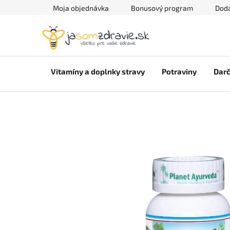
Prejsť
Moja objednávka
Bonusový program
Doda
na
obsah
Vitamíny a doplnky stravy
Potraviny
Darč