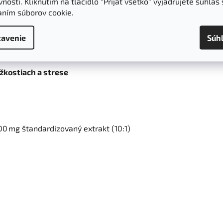
nosti. Kliknutím na tlačidlo "Prijať všetko" vyjadrujete súhlas 
a adstringentným účinkom
aním súborov cookie.
avenie
Súh
žkostiach a strese
0 mg štandardizovaný extrakt (10:1)