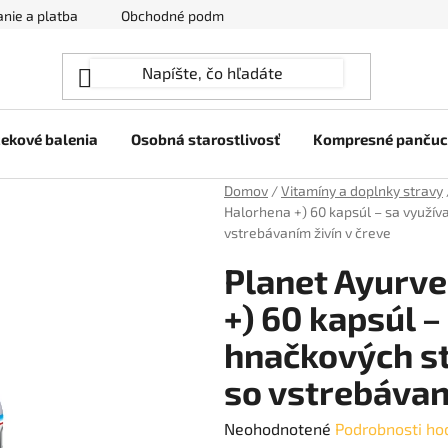
nie a platba
Obchodné podmienky
Ochrana osobných úda
ekové balenia
Osobná starostlivosť
Kompresné panču
Domov
/
Vitamíny a doplnky stravy
Halorhena +) 60 kapsúl – sa využív
vstrebávaním živín v čreve
Planet Ayurve
+) 60 kapsúl –
hnačkových s
so vstrebávan
Priemerné
Neohodnotené
Podrobnosti ho