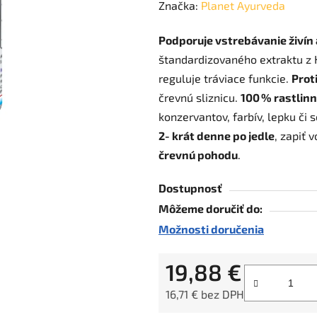
hodnotenie
Značka:
Planet Ayurveda
produktu
Podporuje vstrebávanie živín
je
štandardizovaného extraktu z 
0,0
reguluje tráviace funkcie.
Prot
z
črevnú sliznicu.
100 % rastlin
5
konzervantov, farbív, lepku či s
hviezdičiek.
2‑krát denne po jedle
, zapiť 
črevnú pohodu
.
Dostupnosť
Môžeme doručiť do:
Možnosti doručenia
19,88 €
16,71 € bez DPH
Jednotková cena: