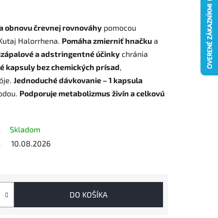
 a obnovu črevnej rovnováhy
pomocou
Kutaj Halorrhena.
Pomáha zmierniť hnačku
a
izápalové a adstringentné účinky
chránia
né kapsuly bez chemických prísad
,
óje.
Jednoduché dávkovanie – 1 kapsula
vodou.
Podporuje metabolizmus živín a celkovú
Skladom
10.08.2026
DO KOŠÍKA