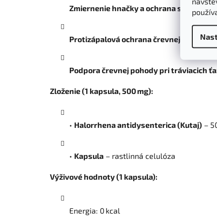
návštev
Zmiernenie hnačky a ochrana slizníc
vďak
použív
Nast
Protizápalová ochrana črevnej výstelky
Podpora črevnej pohody pri tráviacich ťa
Zloženie (1 kapsula, 500 mg):
•
Halorrhena antidysenterica (Kutaj)
– 50
•
Kapsula
– rastlinná celulóza
Výživové hodnoty (1 kapsula):
Energia: 0 kcal