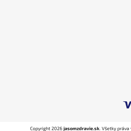
Z
á
p
ä
t
i
e
Copyright 2026
jasomzdravie.sk
. Všetky práva