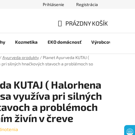
Prihlásenie
Registrácia
jov
PRÁZDNY KOŠÍK
NÁKUPNÝ
chy
Kozmetika
EKO domácnosť
Výrobcovia
Pre 
KOŠÍK
/
Ayurveda produkty
/
Planet Ayurveda KUTAJ (
a pri silných hnačkových stavoch a problémoch so
da KUTAJ ( Halorhena
 sa využíva pri silných
tavoch a problémoch
ím živín v čreve
dnotenia