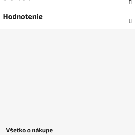
Hodnotenie
Z
á
p
ä
t
i
e
Všetko o nákupe