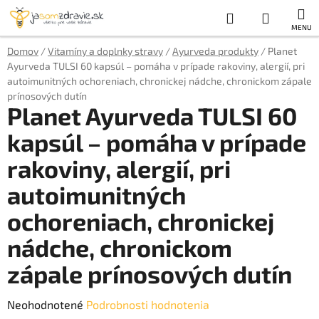
Prejsť
Hľadať
NÁKUP
na
obsah
KOŠÍK
Domov
/
Vitamíny a doplnky stravy
/
Ayurveda produkty
/
Planet
Ayurveda TULSI 60 kapsúl – pomáha v prípade rakoviny, alergií, pri
autoimunitných ochoreniach, chronickej nádche, chronickom zápale
prínosových dutín
Planet Ayurveda TULSI 60
kapsúl – pomáha v prípade
rakoviny, alergií, pri
autoimunitných
ochoreniach, chronickej
nádche, chronickom
zápale prínosových dutín
Priemerné
Neohodnotené
Podrobnosti hodnotenia