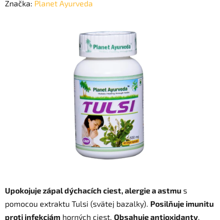
hodnotenie
Značka:
Planet Ayurveda
produktu
je
0,0
z
5
hviezdičiek.
Upokojuje zápal dýchacích ciest, alergie a astmu
s
pomocou extraktu Tulsi (svätej bazalky).
Posilňuje imunitu
proti infekciám
horných ciest.
Obsahuje antioxidanty
,