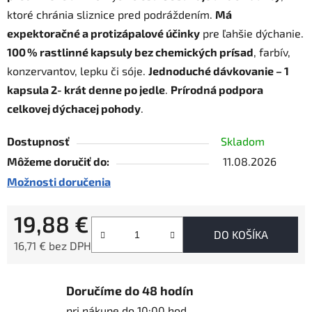
ktoré chránia sliznice pred podráždením.
Má
expektoračné a protizápalové účinky
pre ľahšie dýchanie.
100 % rastlinné kapsuly bez chemických prísad
, farbív,
konzervantov, lepku či sóje.
Jednoduché dávkovanie – 1
kapsula 2‑krát denne po jedle
.
Prírodná podpora
celkovej dýchacej pohody
.
Dostupnosť
Skladom
Môžeme doručiť do:
11.08.2026
Možnosti doručenia
19,88 €
DO KOŠÍKA
16,71 € bez DPH
Jednotková cena:
Doručíme do 48 hodín
pri nákupe do 10:00 hod.