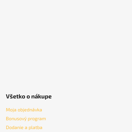
Z
á
p
ä
t
i
e
Všetko o nákupe
Moja objednávka
Bonusový program
Dodanie a platba