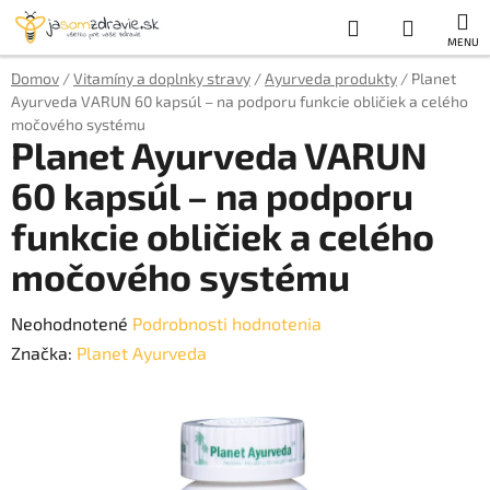
Prejsť
Hľadať
NÁKUP
na
obsah
KOŠÍK
Domov
/
Vitamíny a doplnky stravy
/
Ayurveda produkty
/
Planet
Ayurveda VARUN 60 kapsúl – na podporu funkcie obličiek a celého
močového systému
Planet Ayurveda VARUN
60 kapsúl – na podporu
funkcie obličiek a celého
močového systému
Priemerné
Neohodnotené
Podrobnosti hodnotenia
hodnotenie
Značka:
Planet Ayurveda
produktu
je
0,0
z