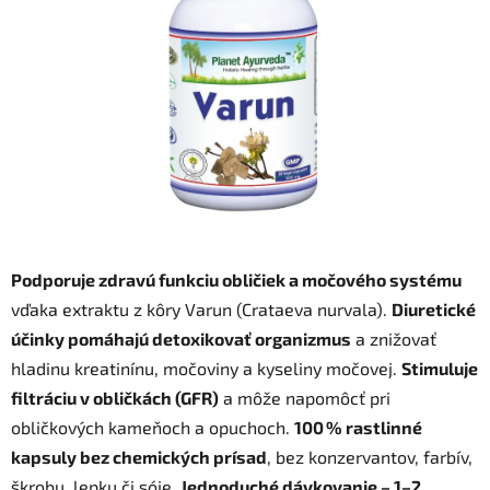
5
hviezdičiek.
Podporuje zdravú funkciu obličiek a močového systému
vďaka extraktu z kôry Varun (Crataeva nurvala).
Diuretické
účinky pomáhajú detoxikovať organizmus
a znižovať
hladinu kreatinínu, močoviny a kyseliny močovej.
Stimuluje
filtráciu v obličkách (GFR)
a môže napomôcť pri
obličkových kameňoch a opuchoch.
100 % rastlinné
kapsuly bez chemických prísad
, bez konzervantov, farbív,
škrobu, lepku či sóje.
Jednoduché dávkovanie – 1–2