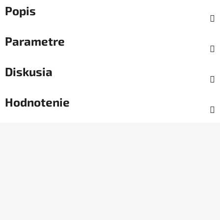
Popis
Parametre
Diskusia
Hodnotenie
Z
á
p
ä
t
i
e