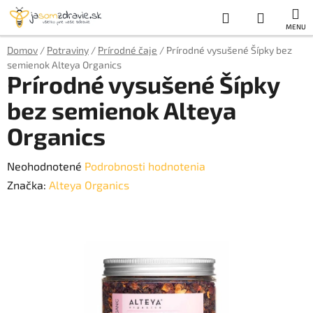
Prejsť
Hľadať
NÁKUP
na
obsah
KOŠÍK
Domov
/
Potraviny
/
Prírodné čaje
/
Prírodné vysušené Šípky bez
semienok Alteya Organics
Prírodné vysušené Šípky
bez semienok Alteya
Organics
Priemerné
Neohodnotené
Podrobnosti hodnotenia
hodnotenie
Značka:
Alteya Organics
produktu
je
0,0
z
5
hviezdičiek.