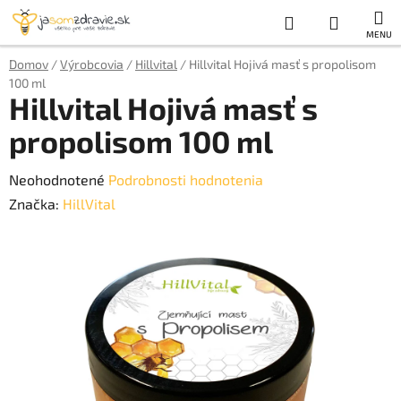
Prejsť
Hľadať
NÁKUP
na
obsah
KOŠÍK
Domov
/
Výrobcovia
/
Hillvital
/
Hillvital Hojivá masť s propolisom
100 ml
Hillvital Hojivá masť s
propolisom 100 ml
Priemerné
Neohodnotené
Podrobnosti hodnotenia
hodnotenie
Značka:
HillVital
produktu
je
0,0
z
5
hviezdičiek.