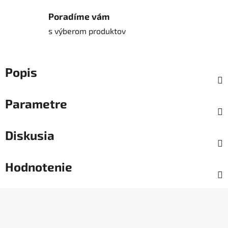
Poradíme vám
s výberom produktov
Popis
Parametre
Diskusia
Hodnotenie
Z
á
p