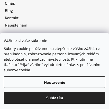
O nás
Blog
Kontakt
Napíšte nám
Vážime si vaše súkromie
Súbory cookie používame na zlepšenie vášho zážitku z
prehliadania, zobrazovanie personalizovaných reklám
alebo obsahu a analýzu návštevnosti. Kliknutím na
tlačidlo "Prijať všetko" vyjadrujete súhlas s používaním
súborov cookie.
Nastavenie
Vytvoril Shoptet
Súhlasím
Copyright 2026
jasomzdravie.sk
. Všetky práva
vyhradené.