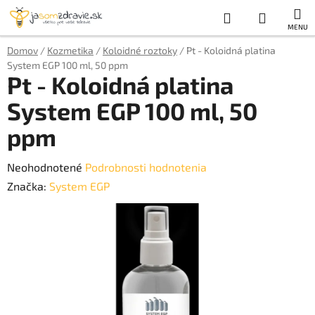
Prejsť
Hľadať
NÁKUP
na
obsah
KOŠÍK
Domov
/
Kozmetika
/
Koloidné roztoky
/
Pt - Koloidná platina
System EGP 100 ml, 50 ppm
Pt - Koloidná platina
System EGP 100 ml, 50
ppm
Priemerné
Neohodnotené
Podrobnosti hodnotenia
hodnotenie
Značka:
System EGP
produktu
je
0,0
z
5
hviezdičiek.