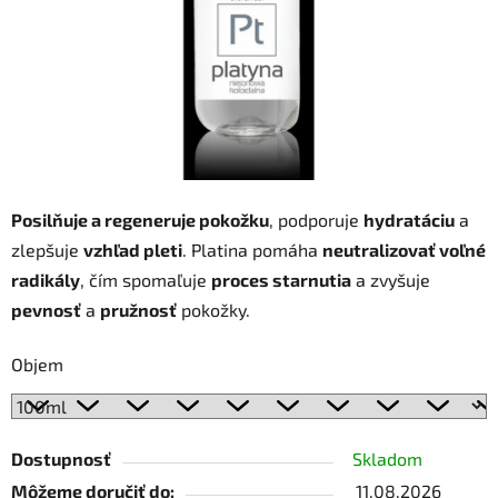
Posilňuje a regeneruje pokožku
, podporuje
hydratáciu
a
zlepšuje
vzhľad pleti
. Platina pomáha
neutralizovať voľné
radikály
, čím spomaľuje
proces starnutia
a zvyšuje
pevnosť
a
pružnosť
pokožky.
Objem
Dostupnosť
Skladom
Môžeme doručiť do:
11.08.2026