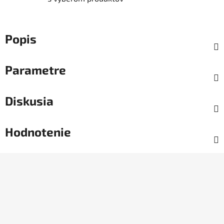
Popis
Parametre
Diskusia
Hodnotenie
Z
á
p
ä
t
i