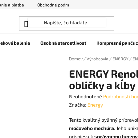
nie a platba
Obchodné podmienky
Ochrana osobných úda
ekové balenia
Osobná starostlivosť
Kompresné panču
Domov
/
Výrobcovia
/
ENERGY
/
EN
ENERGY Renol 
obličky a kĺby
Priemerné
Neohodnotené
Podrobnosti ho
hodnotenie
Značka:
Energy
produktu
Tento kvalitný bylinný príprav
je
močového mechúra
. Jeho uni
0,0
prispieva k
správnemu fungova
z