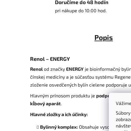
Doručíme do 48 hodín
pri nákupe do 10:00 hod.
Popis
Renol – ENERGY
Renol
od značky
ENERGY
je bioinformačný byli
čínskej medicíny a je súčasťou systému Regen
zloženie osvedčených bylín cielene podporuje u
Hlavným prínosom produktu je
podpora správne
Vážime
kĺbový aparát
.
Súbory
Hlavné zložky a ich účinky:
zobraz
návštev
Bylinný komplex:
Obsahuje vysoko koncentr