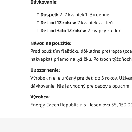
Dávkovanie:
Dospelí:
2–7 kvapiek 1–3x denne.
Deti od 12 rokov:
7 kvapiek za deň.
Deti od 3 do 12 rokov:
2 kvapky za deň.
Návod na použitie:
Pred použitím fľaštičku dôkladne pretrepte (cca
nakvapkať priamo na lyžičku. Po troch týždňoch
Upozornenie:
Výrobok nie je určený pre deti do 3 rokov. Uží
dávkovanie. Nie je vhodný pre osoby s opuchmi
Výrobca:
Energy Czech Republic a.s., Jeseniova 55, 130 0
Z