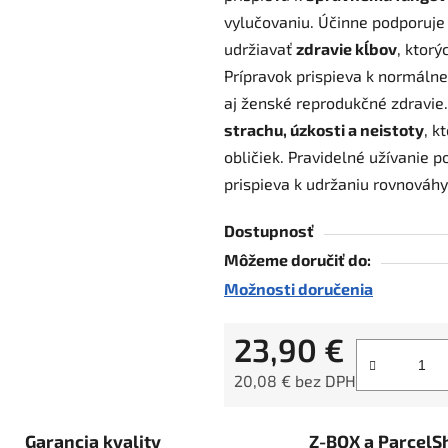
vylučovaniu. Účinne podporuj
5
udržiavať
zdravie kĺbov
, ktorý
hviezdičiek.
Prípravok prispieva k normálne
aj ženské reprodukčné zdravie
strachu, úzkosti a neistoty
, k
obličiek. Pravidelné užívanie p
prispieva k udržaniu rovnováhy 
Dostupnosť
Môžeme doručiť do:
Možnosti doručenia
23,90 €
20,08 € bez DPH
Jednotková cena:
Garancia kvality
Z-BOX a ParcelS