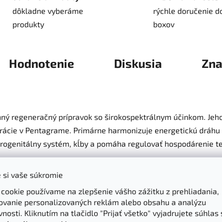
dôkladne vyberáme
rýchle doručenie d
produkty
boxov
Hodnotenie
Diskusia
Zna
nný regeneračný prípravok so širokospektrálnym účinkom. Jeho
erácie v Pentagrame. Primárne harmonizuje energetickú dráh
rogenitálny systém, kĺby a pomáha regulovať hospodárenie te
j funkcie obličiek a močových ciest, harmonizácia urogenit
 si vaše súkromie
 cookie používame na zlepšenie vášho zážitku z prehliadania,
ovanie personalizovaných reklám alebo obsahu a analýzu
nosti. Kliknutím na tlačidlo "Prijať všetko" vyjadrujete súhlas 
ované extrakty z bylín, ako sú ihlica tŕnitá, vres obyčajný, zl