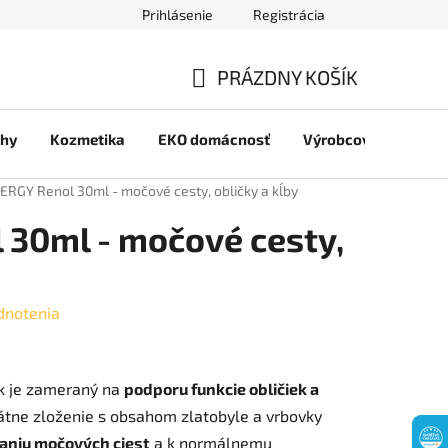
Prihlásenie
Registrácia
jov
PRÁZDNY KOŠÍK
NÁKUPNÝ
chy
Kozmetika
EKO domácnosť
Výrobcovia
Pre 
KOŠÍK
ERGY Renol 30ml - močové cesty, obličky a kĺby
30ml - močové cesty,
dnotenia
ok je zameraný na
podporu funkcie obličiek a
kátne zloženie s obsahom zlatobyle a vrbovky
niu močových ciest
a k normálnemu