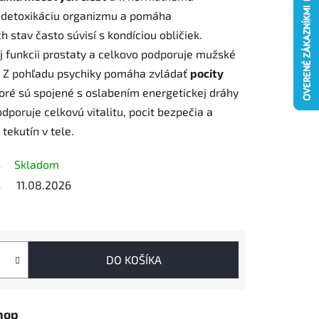
e detoxikáciu organizmu a pomáha
ch stav často súvisí s kondíciou obličiek.
j funkcii prostaty a celkovo podporuje mužské
. Z pohľadu psychiky pomáha zvládať
pocity
toré sú spojené s oslabením energetickej dráhy
odporuje celkovú vitalitu, pocit bezpečia a
tekutín v tele.
Skladom
11.08.2026
DO KOŠÍKA
hop