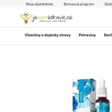
Prejsť
Moja objednávka
Bonusový program
Doda
na
obsah
Vitamíny a doplnky stravy
Potraviny
Darč