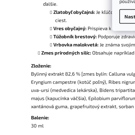
použív
ďalšie.
Zlatobyľ obyčajná:
Je kľúčovou byli
Nast
ciest.
Vres obyčajný:
Prispieva k normálnej
Túžobník brestový:
Podporuje zdravi
Vrbovka malokvetá:
Je známa svojim
Zmes prírodných silíc:
Obsahuje napríklad 
Zloženie:
Bylinný extrakt 82,6 % [zmes bylín: Calluna vulg
Eryngium campestre (kotúč poľný), Ribes nigrum (
uva-ursi (medvedica lekárska), Bidens tripartit
majus (kapucínka väčšia), Epilobium parviflorum 
xantánová guma, grapefruitový extrakt, sorban 
Balenie:
30 ml