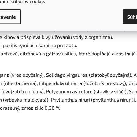
aním súborov cookie.
nou pre zdravie močových ciest, podporuje normálnu funkciu
avenie
Súh
 funkcii obličiek a močových ciest, má upokojujúce účinky.
e kĺbov a prispieva k vylučovaniu vody z organizmu.
i pozitívnymi účinkami na prostatu.
anízovú, citrónovú a gáfrovú silicu, ktoré dopĺňajú a zosilňujú
aris (vres obyčajný), Solidago virgaurea (zlatobyľ obyčajná), A
ríbezľa čierna), Filipendula ulmaria (túžobník brestový), Onon
a (dvojzub trojdielny), Polygonum aviculare (stavikrv vtáčí), 
(vrbovka malokvetá), Phyllanthus niruri (phyllanthus niruri)], 
draselný, zmes silíc 0,30 %.