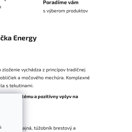
Poradíme vám
o
s výberom produktov
čka
Energy
 zloženie vychádza z princípov tradičnej
u obličiek a močového mechúra. Komplexné
la s tekutinami.
álneho systému a pozitívny vplyv na
s
atobyľ obyčajná, túžobník brestový a