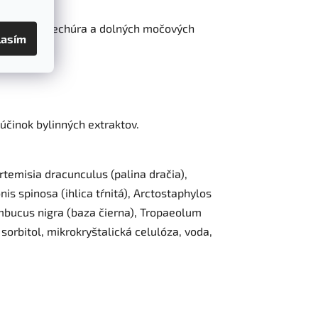
 močového mechúra a dolných močových
lasím
 účinok bylinných extraktov.
rtemisia dracunculus (palina dračia),
is spinosa (ihlica tŕnitá), Arctostaphylos
Sambucus nigra (baza čierna), Tropaeolum
sorbitol, mikrokryštalická celulóza, voda,