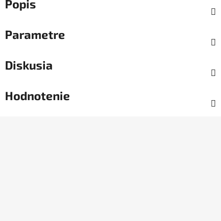
Popis
Parametre
Diskusia
Hodnotenie
Z
á
p
ä
t
i
e