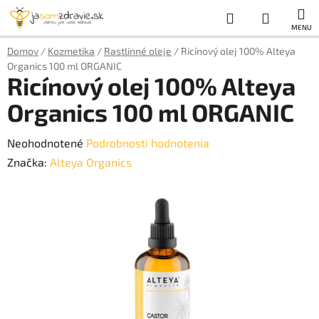
Prejsť
Hľadať
NÁKUP
na
obsah
KOŠÍK
Domov
/
Kozmetika
/
Rastlinné oleje
/
Ricínový olej 100% Alteya
Organics 100 ml ORGANIC
Ricínový olej 100% Alteya
Organics 100 ml ORGANIC
Priemerné
Neohodnotené
Podrobnosti hodnotenia
hodnotenie
Značka:
Alteya Organics
produktu
je
0,0
z
5
hviezdičiek.