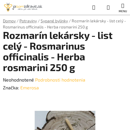
Prejsť
Hľadať
NÁKUP
na
obsah
KOŠÍK
Domov
/
Potraviny
/
Sypané bylinky
/
Rozmarín lekársky - list celý -
Rosmarinus officinalis - Herba rosmarini 250 g
Rozmarín lekársky - list
celý - Rosmarinus
officinalis - Herba
rosmarini 250 g
Priemerné
Neohodnotené
Podrobnosti hodnotenia
hodnotenie
Značka:
Emerosa
produktu
je
0,0
z
5