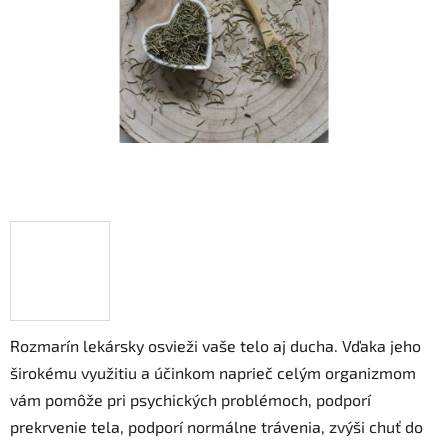
hviezdičiek.
Rozmarín lekársky osvieži vaše telo aj ducha. Vďaka jeho
širokému využitiu a účinkom naprieč celým organizmom
vám pomôže pri psychických problémoch, podporí
prekrvenie tela, podporí normálne trávenia, zvýši chuť do