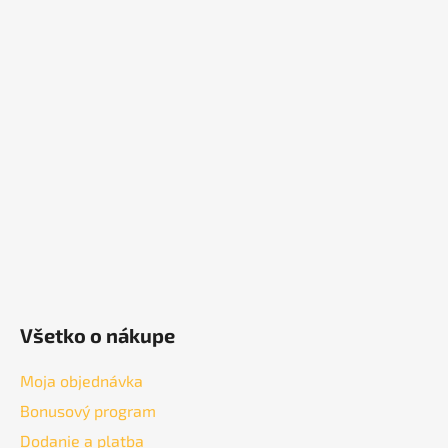
Z
á
p
ä
t
i
e
Všetko o nákupe
Moja objednávka
Bonusový program
Dodanie a platba