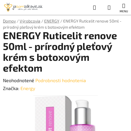
Prejsť
Hľadať
NÁKUP
na
obsah
KOŠÍK
Domov
/
Výrobcovia
/
ENERGY
/
ENERGY Ruticelit renove 50ml -
prírodný pleťový krém s botoxovým efektom
ENERGY Ruticelit renove
50ml - prírodný pleťový
krém s botoxovým
efektom
Priemerné
Neohodnotené
Podrobnosti hodnotenia
hodnotenie
Značka:
Energy
produktu
je
0,0
z
5