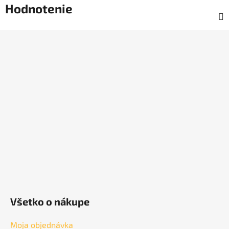
Hodnotenie
Z
á
p
ä
t
i
e
Všetko o nákupe
Moja objednávka