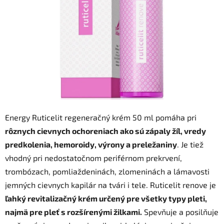
hviezdičiek.
Energy Ruticelit regeneračný krém 50 ml pomáha pri
rôznych cievnych ochoreniach ako sú zápaly žíl, vredy
predkolenia, hemoroidy, výrony a preležaniny
. Je tiež
vhodný pri nedostatočnom periférnom prekrvení,
trombózach, pomliaždeninách, zlomeninách a lámavosti
jemných cievnych kapilár na tvári i tele. Ruticelit renove je
ľahký revitalizačný krém určený pre všetky typy pleti,
najmä pre pleť s rozšírenými žilkami.
Spevňuje a posilňuje