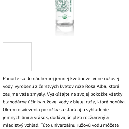
Ponorte sa do nádhernej jemnej kvetinovej vône ružovej
vody, vyrobenú z čerstvých kvetov ruže Rosa Alba, ktorá
zaujme vaše zmysly. Vyskúšajte na svojej pokožke všetky
blahodárne účinky ružovej vody z bielej ruže, ktoré ponúka.
Okrem osvieženia pokožky sa stará aj o vyhladenie
jemných línií a vrások, dodávajúc pleti rozžiarený a
mladistvý vzhľad. Túto univerzálnu ružovú vodu môžete