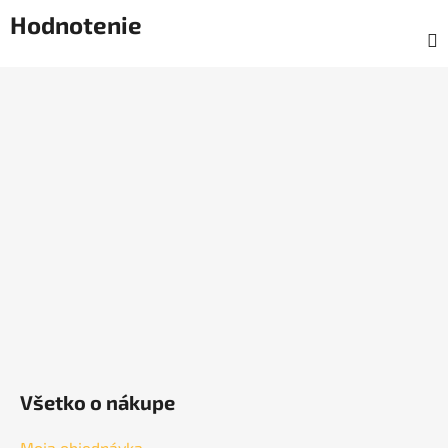
Hodnotenie
Z
á
p
ä
t
i
e
Všetko o nákupe
Moja objednávka