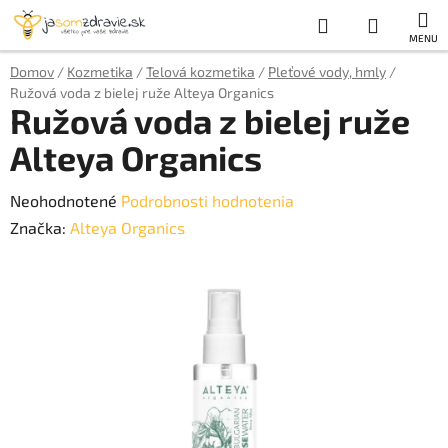
Prejsť
Hľadať
NÁKUP
na
obsah
KOŠÍK
Domov
/
Kozmetika
/
Telová kozmetika
/
Pleťové vody, hmly
/
Ružová voda z bielej ruže Alteya Organics
Ružová voda z bielej ruže
Alteya Organics
Priemerné
Neohodnotené
Podrobnosti hodnotenia
hodnotenie
Značka:
Alteya Organics
produktu
je
0,0
z
5
hviezdičiek.