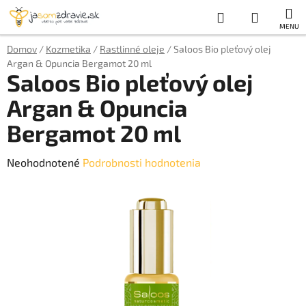
Prejsť
Hľadať
NÁKUP
na
obsah
KOŠÍK
Domov
/
Kozmetika
/
Rastlinné oleje
/
Saloos Bio pleťový olej
Argan & Opuncia Bergamot 20 ml
Saloos Bio pleťový olej
Argan & Opuncia
Bergamot 20 ml
Priemerné
Neohodnotené
Podrobnosti hodnotenia
hodnotenie
produktu
je
0,0
z
5
hviezdičiek.