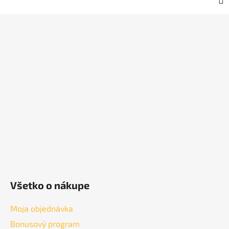
Z
á
p
ä
t
i
e
Všetko o nákupe
Moja objednávka
Bonusový program