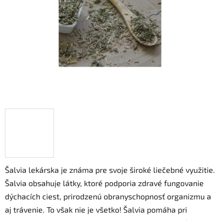
hviezdičiek.
Šalvia lekárska je známa pre svoje široké liečebné využitie.
Šalvia obsahuje látky, ktoré podporia zdravé fungovanie
dýchacích ciest, prirodzenú obranyschopnosť organizmu a
aj trávenie. To však nie je všetko! Šalvia pomáha pri