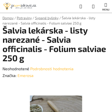
Prejsť
Hľadať
NÁKUP
na
obsah
KOŠÍK
Domov
/
Potraviny
/
Sypané bylinky
/
Šalvia lekárska - listy
narezané - Salvia officinalis - Folium salviae 250 g
Šalvia lekárska - listy
narezané - Salvia
officinalis - Folium salviae
250 g
Priemerné
Neohodnotené
Podrobnosti hodnotenia
hodnotenie
Značka:
Emerosa
produktu
je
0,0
z
5