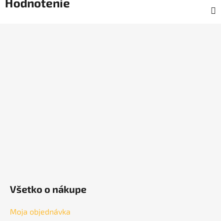
Hodnotenie
Z
á
p
ä
t
i
e
Všetko o nákupe
Moja objednávka