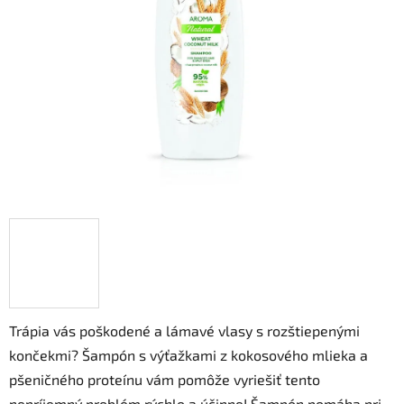
5
hviezdičiek.
Trápia vás poškodené a lámavé vlasy s rozštiepenými
končekmi? Šampón s výťažkami z kokosového mlieka a
pšeničného proteínu vám pomôže vyriešiť tento
nepríjemný problém rýchlo a účinne! Šampón pomáha pri