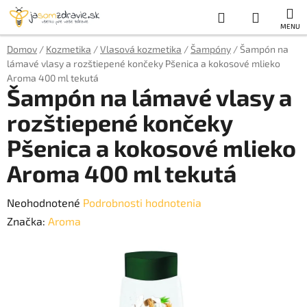
Prejsť
Hľadať
NÁKUP
na
obsah
KOŠÍK
Domov
/
Kozmetika
/
Vlasová kozmetika
/
Šampóny
/
Šampón na
lámavé vlasy a rozštiepené končeky Pšenica a kokosové mlieko
Aroma 400 ml tekutá
Šampón na lámavé vlasy a
rozštiepené končeky
Pšenica a kokosové mlieko
Aroma 400 ml tekutá
Priemerné
Neohodnotené
Podrobnosti hodnotenia
hodnotenie
Značka:
Aroma
produktu
je
0,0
z