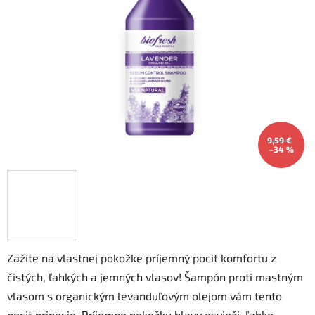
5
hviezdičiek.
9,59 €
–34 %
Zažite na vlastnej pokožke príjemný pocit komfortu z
čistých, ľahkých a jemných vlasov! Šampón proti mastným
vlasom s organickým levanduľovým olejom vám tento
pocit prinesie. Príjemne pokožku hlavy osvieži, ľahko