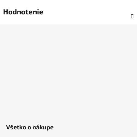
Hodnotenie
Z
á
p
ä
t
i
e
Všetko o nákupe