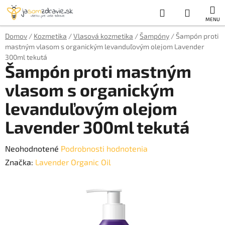
Prejsť
Hľadať
NÁKUP
na
obsah
KOŠÍK
Domov
/
Kozmetika
/
Vlasová kozmetika
/
Šampóny
/
Šampón proti
mastným vlasom s organickým levanduľovým olejom Lavender
300ml tekutá
Šampón proti mastným
vlasom s organickým
levanduľovým olejom
Lavender 300ml tekutá
Priemerné
Neohodnotené
Podrobnosti hodnotenia
hodnotenie
Značka:
Lavender Organic Oil
produktu
je
0,0
z