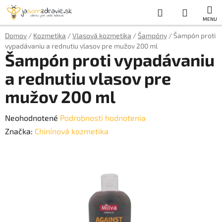
Prejsť
Hľadať
NÁKUP
na
obsah
KOŠÍK
Domov
/
Kozmetika
/
Vlasová kozmetika
/
Šampóny
/
Šampón proti
vypadávaniu a rednutiu vlasov pre mužov 200 ml
Šampón proti vypadávaniu
a rednutiu vlasov pre
mužov 200 ml
Priemerné
Neohodnotené
Podrobnosti hodnotenia
hodnotenie
Značka:
Chinínová kozmetika
produktu
je
0,0
z
5
hviezdičiek.