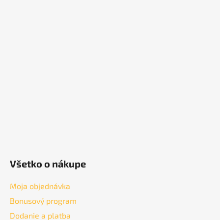
Z
á
p
ä
t
i
e
Všetko o nákupe
Moja objednávka
Bonusový program
Dodanie a platba