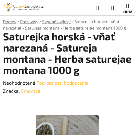
Prejsť
Hľadať
NÁKUP
na
obsah
KOŠÍK
Domov
/
Potraviny
/
Sypané bylinky
/
Saturejka horská - vňať
narezaná - Satureja montana - Herba saturejae montana 1000 g
Saturejka horská - vňať
narezaná - Satureja
montana - Herba saturejae
montana 1000 g
Priemerné
Neohodnotené
Podrobnosti hodnotenia
hodnotenie
Značka:
Emerosa
produktu
je
0,0
z
5