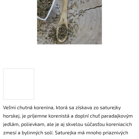
hviezdičiek.
Veľmi chutná korenina, ktorá sa získava zo saturejky
horskej, je príjemne korenistá a doplní chuť paradajkovým
jedlám, polievkam, ale je aj skvelou súčasťou koreniacich
zmesí a bylinných solí. Saturejka má mnoho priaznivých