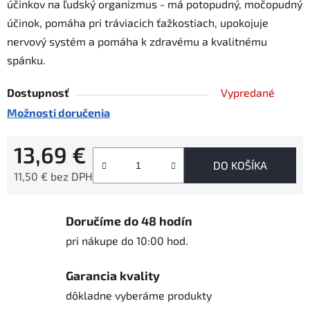
účinkov na ľudský organizmus - má potopudný, močopudný
účinok, pomáha pri tráviacich ťažkostiach, upokojuje
nervový systém a pomáha k zdravému a kvalitnému
spánku.
Dostupnosť
Vypredané
Možnosti doručenia
13,69 €
DO KOŠÍKA
11,50 € bez DPH
Jednotková cena:
Doručíme do 48 hodín
pri nákupe do 10:00 hod.
Garancia kvality
dôkladne vyberáme produkty